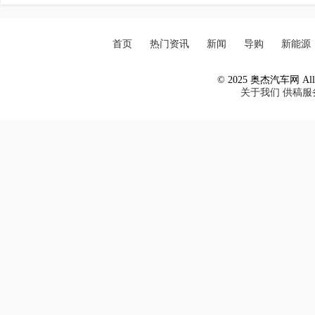
首页
热门资讯
新闻
导购
新能源
© 2025 奥杰汽车网 All R
关于我们
供稿服