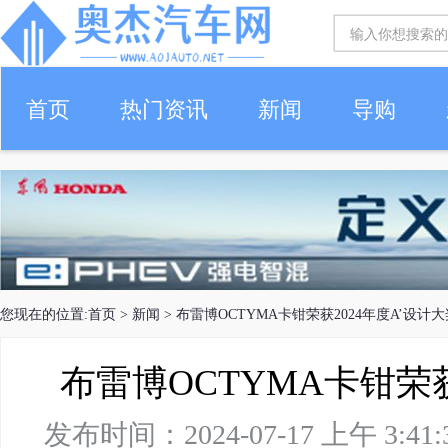
首页
热门资讯
新闻
导购
您现在的位置:
首页
>
新闻
> 布雷博OCTYMA卡钳荣获2024年度A’设计大
布雷博OCTYMA卡钳荣获
发布时间：2024-07-17 上午 