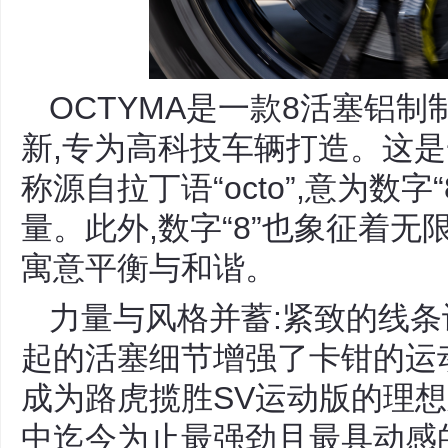
OCTYMA是一款8活塞铝
制
新
,
专为高科技车辆打造。
这是
称源自拉丁语
“
octo
”
,
意为数字“
量。
此外
,数字
“8”也
象征着无
寓意平衡与和谐。
力量与风格并蓄:紧致的线条
起的活塞细节增强了卡钳的运
成为路虎揽胜SV运动版的理想
中迄今为止最强劲且最具动感的