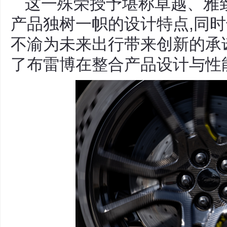
这一殊荣授予堪称
卓越、雅
产品独树一帜的设计
特点
,同
不渝
为未来出行带来创新的承
了布雷博在整合产品设计与性