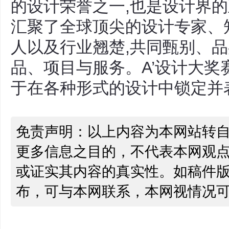
的设计荣誉之一,
也
是
设计界的
汇聚了全球顶尖的设计专家、
人
以及行业翘楚,共同甄别、
品
品、项目与服务。A’设计
大
奖
于在各种形式的设计中
锁定
并
免责声明：以上内容为本网站转
更多信息之目的，不代表本网观
或证实其内容的真实性。如稿件
布，可与本网联系，本网视情况