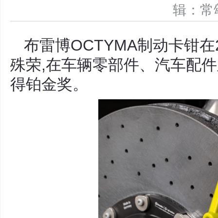
辑：
布雷博OCTYMA
制动
卡钳
在
殊荣
,
在
车辆零部件、汽车配件
得铂金奖。