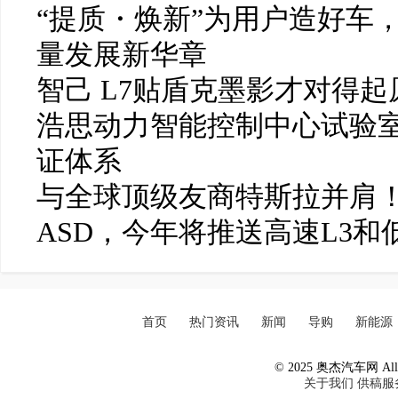
“提质・焕新”为用户造好车
量发展新华章
智己 L7贴盾克墨影才对得起
浩思动力智能控制中心试验
证体系
与全球顶级友商特斯拉并肩！
ASD，今年将推送高速L3和
首页
热门资讯
新闻
导购
新能源
© 2025 奥杰汽车网 All R
关于我们
供稿服