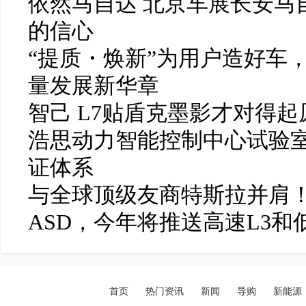
依然马自达 北京车展长安马
的信心
“提质・焕新”为用户造好车
量发展新华章
智己 L7贴盾克墨影才对得起
浩思动力智能控制中心试验
证体系
与全球顶级友商特斯拉并肩！
ASD，今年将推送高速L3和
首页
热门资讯
新闻
导购
新能源