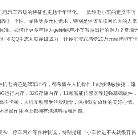
纯电汽车市场的特征也更趋于年轻化。一款纯电小车的定义不再
智能、个性、品质等多元化追求，特别是伴随互联网长大的人来
标准。如何让更多年轻人get到纯电小车智慧出行的魅力？奇瑞
音助理和QQ生态互联越级战力，让你沉浸式感受20万元级智能车体
用手机电脑还是驾车出行，都希望在人机操作上能够迅敏快捷，流
，8G运行内存，32G存储内存，11颗智能传感器等超强基础硬件，
高不卡顿，人机互动感受丝般顺滑，保持驾驶旅途的美好心情。
，还是操作体验上都拥有满满科技氛围感。
复杂、停车困难等各种状况，特别是碰上小车位进不去就很容易