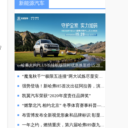
新能源汽车
智
哈弗大狗PLUS长续航版限时优惠换新价15.28
“魔鬼秋千”“极限五连撞”两大试炼尽显安全底色，吉利中国星双车加新上市
强势登场！新哈弗H5首次出征阿拉善，演绎卓越全用途SUV
凯翼汽车荣获“2020年度责任品牌奖”
“燃擎北汽 相约北京” 冬季体育赛事科普——自由式滑雪
布雷博发布全新视觉形象和品牌标识 彰显其作为解决方案提供者的发展迭代
一年之约，燃情重庆，第六届哈弗H9轰九年会落幕