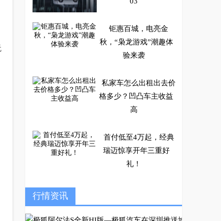
03
钜惠百城，电亮金
秋，“枭龙游戏”潮趣体
无
验来袭
私家车怎么出租出去价
格多少？凹凸车主收益
高
首付低至4万起，经典
瑞迈惊享开年三重好
礼！
哈弗猛龙“龙骑军团”首
行情资讯
场用户共创改装沙龙潮
流启动！