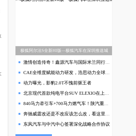
等
位
极狐阿尔法S全新HI版—极狐汽车在深圳推送城
激情创造传奇！鑫源汽车与国际米兰同行崛起之路
CAE全维度赋能动力研发，浩思动力全球仿真技术日落地宁波收官
车
动力曝光，影豹2.0T不愧前驱王者
北京现代首款纯电平台SUV ELEXIO在上海Studio 88 Space迎来全球首秀
840马力牵引车+700马力燃气车！陕汽重卡年会展车太硬核！
奔驰威霆改还是不改应该怎么改，看这里告诉你
东风汽车与中汽中心签署深化战略合作协议