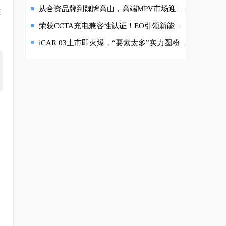
从合资品牌到魏牌高山，高端MPV市场迎来新旧时代更替
性
荣获CCTA充电兼容性认证！EO引领新能源车进入“不挑桩”时代
iCAR 03上市即火爆，“要素太多”实力圈粉年轻人