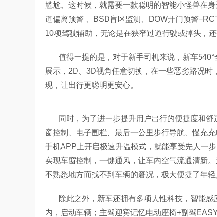
尴尬。这时候，就需要一款聪明的智能小怪兽在身边。
道偏离预警 、BSD盲区监测、DOW开门预警+RC
10项驾驶辅助，无论是在狭窄过道行驶或掉头，还
值得一提的是，对于新手司机来说，新车540°全
展示，2D、3D视角任意切换，在一些恶劣路况
现，让出行更聪明更安心。
同时，为了进一步提升用户出行的便捷度和舒适
窗控制、电子围栏、最后一公里步行导航、慢充充
手机APP上开启极速升温模式，就能享受先人一
实现车窗控制，一键通风，让车内空气流通清新。
不熟悉地方而找不到车辆的窘况，极大便捷了年轻
除此之外，新车还拥有多项人性科技，智能感
内，启动车辆；主驾迎宾记忆电动座椅+副驾EAS