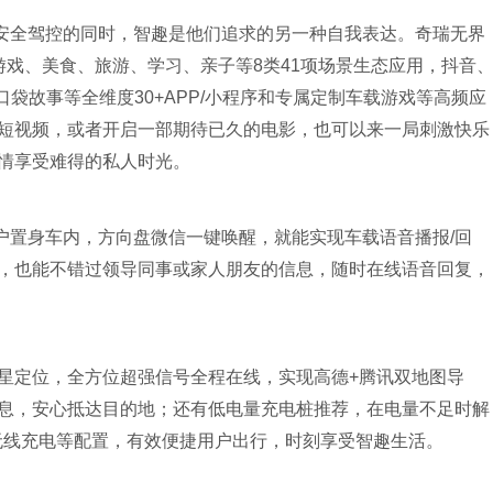
安全驾控的同时，智趣是他们追求的另一种自我表达。奇瑞无界
游戏、美食、旅游、学习、亲子等8类41项场景生态应用，抖音
袋故事等全维度30+APP/小程序和专属定制车载游戏等高频应
短视频，或者开启一部期待已久的电影，也可以来一局刺激快乐
情享受难得的私人时光。
户置身车内，方向盘微信一键唤醒，就能实现车载语音播报/回
，也能不错过领导同事或家人朋友的信息，随时在线语音回复，
模卫星定位，全方位超强信号全程在线，实现高德+腾讯双地图导
息，安心抵达目的地；还有低电量充电桩推荐，在电量不足时解
联无线充电等配置，有效便捷用户出行，时刻享受智趣生活。