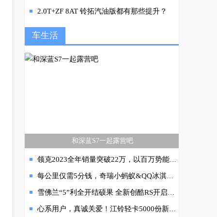
2.0T+ZF 8AT 铃拓汽油版都有那些提升？
、
车生活
和深蓝S7一起露营吧
领克2023全年销量突破22万，以百万势能加速向新跃升
每公里仅需5分钱，奇瑞小蚂蚁&QQ冰淇淋就这么水灵灵硬控年轻人
雪佛兰“5”利全开结硕果 全新创酷RS开启高燃预售
心系用户，真诚关爱！江铃轻卡5000份新春暖心礼品派送