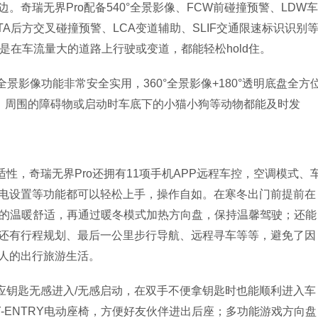
奇瑞无界Pro配备540°全景影像、FCW前碰撞预警、LDW车
TA后方交叉碰撞预警、LCA变道辅助、SLIF交通限速标识识别
是在车流量大的道路上行驶或变道，都能轻松hold住。
景影像功能非常安全实用，360°全景影像+180°透明底盘全方
时，周围的障碍物或启动时车底下的小猫小狗等动物都能及时发
性，奇瑞无界Pro还拥有11项手机APP远程车控，空调模式、
电设置等功能都可以轻松上手，操作自如。在寒冬出门前提前在
步的温暖舒适，再通过暖冬模式加热方向盘，保持温馨驾驶；还能
还有行程规划、最后一公里步行导航、远程寻车等等，避免了因
人的出行旅游生活。
应钥匙无感进入/无感启动，在双手不便拿钥匙时也能顺利进入车
Y-ENTRY电动座椅，方便好友伙伴进出后座；多功能游戏方向盘