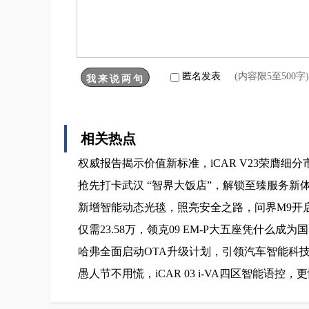
匿名发表
(内容限5至500
相关热点
权威报告揭示价值新标准，iCAR V23荣膺细
抢先打卡武汉 “智界大饭店”，解锁至臻服务新
新增智能动态光毯，照亮安全之路，问界M9开启
仅需23.58万，领克09 EM-P大五座凭什么成
哈弗全面启动OTA升级计划，引领汽车智能科
愚人节不用慌，iCAR 03 i-VA四区智能语控，