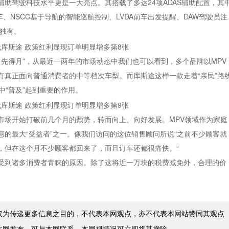
助驾驶科技水平更是一大亮点。其搭载了多达24项ADAS辅助配置，其
向车、NSCC基于导航的智能巡航控制、LVDA前车出发提醒、DAW驾驶员注
级独有。
台先得月”，从最近一两年的市场动态中我们也可以看到，多个品牌以MPV
有真正面向普通消费者的中等档次车型。而库斯途这样一款走着“亲民”路
中“普及”起到重要的作用。
市场开始打破前几个月的颓势，转而向上、向好发展。MPV领域作为家庭
的最大“受益者”之一。像我们访问的这位销售顾问所说“之前不少顾客就
，但在这个月不少顾客都回来了，而且订车还都很痛快。“
受到诸多消费者青睐的原因。除了这将近一万块的税费减免外，合理的价
。
仅为传递更多信息之目的，不代表本网观点，亦不代表本网站赞同其观点