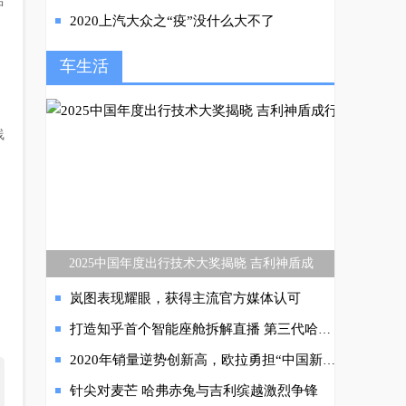
中
2020上汽大众之“疫”没什么大不了
车生活
线
2025中国年度出行技术大奖揭晓 吉利神盾成
岚图表现耀眼，获得主流官方媒体认可
打造知乎首个智能座舱拆解直播 第三代哈弗H6直面拆车挑战
2020年销量逆势创新高，欧拉勇担“中国新势力领军品牌”
针尖对麦芒 哈弗赤兔与吉利缤越激烈争锋