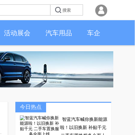
活动展会
汽车用品
车企
今日热点
智蓝汽车喊你换新能源
啦！以旧换新 补贴千元