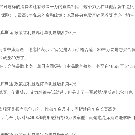
现代对这样的消费者还有最高一万的置换补贴，这个力度在其他品牌中是很
、保险），最高3年免息的金融政策；以及终身免费基础保养等等这些销售
何看中库斯途，他这样表示：“肯定是因为价格合适，20来万要是想买合
就要30万了。“
合资品牌出身，却只有同级别自主品牌的价格。甚至它16.98万-21.8
德赛、传祺M8、艾力绅都去试驾过，但是走了一圈感觉“库斯途比它们也
表现还是很有竞争力的。比如车身尺寸，库斯途的车身长宽高为
大型MPV，完全可以对标GL8和赛那这样的30万级车型，而这也是库斯途能够吸