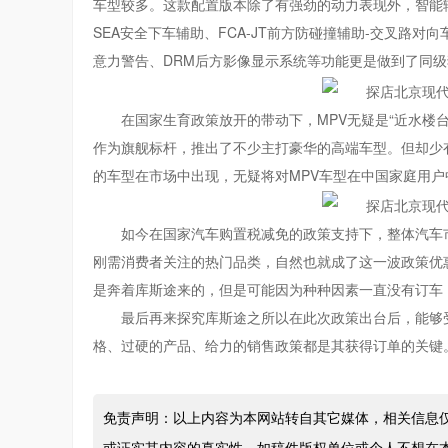
车型较多。这款配置版本除了有强劲的动力表现外，智能辅
SEA安全下车辅助、FCA-JT前方防碰撞辅助-交叉路对
意力警告、DRM后方影像显示系统等功能更是做到了同
在国家生育政策放开的带动下，MPV无疑是“近水楼
作为旗舰标杆，推出了不少主打豪华的高端车型。但却少
的车型在市场中出现，无疑将对MPV车型在中国家庭用户
如今在国家汽车购置税减免的政策支持下，整体汽车
刚需消费者关注的热门品类，自然也就成了这一波政策优惠
是奔着库斯途来的，但是可能因为种种因素一直没有订车
最后再来探究库斯途之所以在此次政策出台后，能够
格、过硬的产品、给力的销售政策都是其获得订单的关键
免责声明：以上内容为本网站转自其它媒体，相关信息