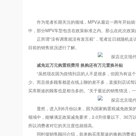
作为笔者长期关注的领域，MPV从最近一两年开始
中，部分MPV车型包含在政策标准之内。那么在此次政策
正所谓“没有调查就没有发言权”，笔者近日就随机走
目前的销售状况进行了解。
减免近万元
购置税
费用
换购
还有万元置换补贴
“虽然现在因为疫情到店的人不是很多，但因为有这个
少。而且很多顾客都是在线上聊的差不多，直接到店试驾订
买库斯途的顾客也是相当多的。”关于最近的销售情况，
显然，进入到6月份以来，因为国家购置税减免政策
领域中，能够满足政策减免要求，2.0升排量以下、30
所以消费者对它的关注度也就很高。
同时据销售顾问介绍，前来购买库斯途的换购消费者