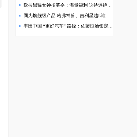
欧拉黑猫女神招募令：海量福利 这待遇绝了 手慢无！
同为旗舰级产品 哈弗神兽、吉利星越L谁才是自主一哥？
丰田中国 “更好汽车” 路径：佐藤恒治锁定 “速度” 与 “信任”