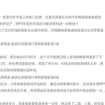
就一直是汽车市场上的热门品类。在最近国家出台的汽车购置税减免政策
的带动下，MPV车型的市场活力能否得到进一步释放？
访了北京区域的某家北京现代4S店，对国家购置税减免政策出台后库斯途
政策，所以相比4月和5月，这个月开始通过线上咨询的顾客明显多了不
车，转化率还是挺好的。而除了伊兰特、ix35这些传统热销车之外，想
一位店里的销售顾问这样说。
的出台，汽车销售的情况开始转好。像这位销售顾问表示，在目前合资MP
万以内的车型其实不多，而库斯途应该是标准内这几款车型中最划算的一台
比例非常大，很多都是家里原本有一台车，然后有了二胎、三胎，轿车或