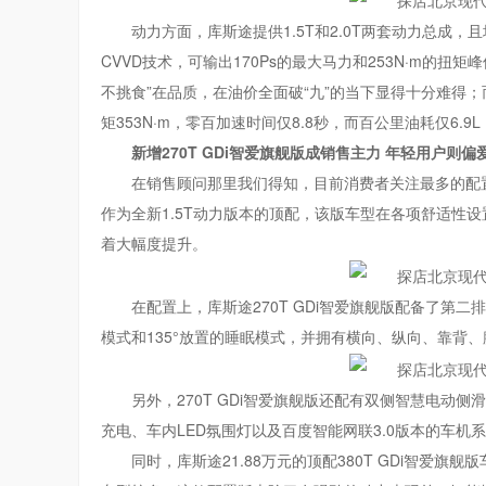
动力方面，库斯途提供1.5T和2.0T两套动力总成，
CVVD技术，可输出170Ps的最大马力和253N·m的扭
不挑食”在品质，在油价全面破“九”的当下显得十分难得；而
矩353N·m，零百加速时间仅8.8秒，而百公里油耗仅6.
新增
270T
GDi
智爱旗舰版
成销售主力
年轻用户则偏爱
在销售顾问那里我们得知，目前消费者关注最多的配置版
作为全新1.5T动力版本的顶配，该版车型在各项舒适性设置
着大幅度提升。
在配置上，库斯途270T GDi智爱旗舰版配备了第二
模式和135°放置的睡眠模式，并拥有横向、纵向、靠背
另外，270T GDi智爱旗舰版还配有双侧智慧电动
充电、车内LED氛围灯以及百度智能网联3.0版本的车机
同时，库斯途21.88万元的顶配380T GDi智