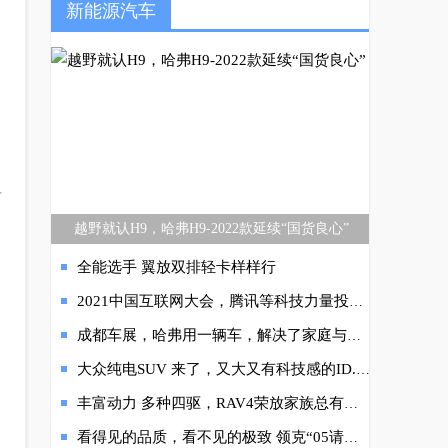
新能源汽车
有
越野就认H9，哈弗H9-2022款延续“国货良心”
全能选手 翼放双排轻卡样样行
2021中国互联网大会，腾讯等科技力量投入智能网联发展
成都车展，哈弗用一辆车，解决了家庭与越野的悖论
大众纯电SUV 来了，又大又有科技感的ID.6 X是你的菜吗？
丰富动力 多种四驱，RAV4荣放家族总有一款适合你
看得见的品质，看不见的极致 领克“05请回答”第二季极能收官