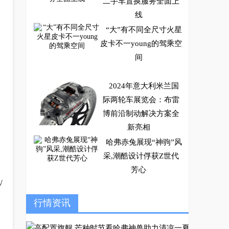
二手车置换服务全面上
线
“大”有不同全尺寸火星
皮卡不一young的驾乘空
间
2024年意大利米兰国
际两轮车展览会：布雷
博前沿制动解决方案全
新亮相
哈弗赤兔展现“神驹”风
采,潮酷设计俘获Z世代
芳心
V
，
IS U……IS COOL，江
行情资讯
西五十铃柴汽并举战略
发布