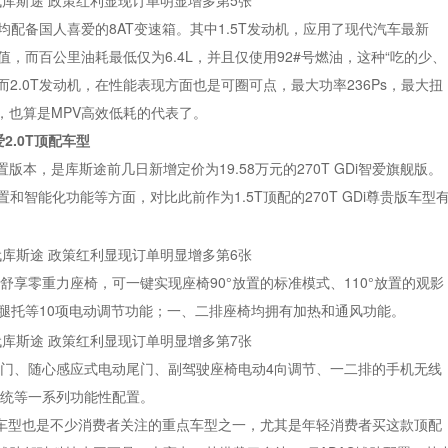
且均配备国人喜爱的8AT变速箱。其中1.5T发动机，应用了现代汽车最新
矩峰值，而百公里油耗最低仅为6.4L，并且仅使用92#号燃油，这种“吃的少、
2.0T发动机，在性能表现方面也是可圈可点，最大功率236Ps，最大扭
9L，也算是MPV高效低耗的代表了。
2
.0
T顶配车型
本，是库斯途前几日新增定价为19.58万元的270T GDi智爱旗舰版。
和智能化功能等方面，对比此前作为1.5T顶配的270T GDi尊贵版车型
排舒享零重力座椅，可一键实现座椅90°放置的标准模式、110°放置的观影
、腿托等10项电动调节功能；一、二排座椅均拥有加热和通风功能。
侧滑门、随心感应式电动尾门、副驾驶座椅电动4向调节、一二排的手机无线
系统等一系列功能性配置。
爱旗舰版车型也是不少消费者关注的重点车型之一，尤其是年轻消费者买这款顶配