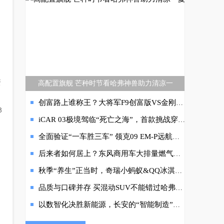
资
高配置旗舰 芒种时节看哈弗神兽助力清凉一
创富路上谁称王？大将军F9创富版VS金刚炮深度对决
8
iCAR 03极境驾临“死亡之海”，首款挑战穿越塔克拉玛干沙漠纯电SUV即将启程！
全面验证“一车胜三车” 领克09 EM-P远航版城市对决驾控营成都站开启
后来者如何居上？东风商用车大排量燃气车全面上市
秋季“养生”正当时，奇瑞小蚂蚁&QQ冰淇淋保养指南安排上！
品质与口碑并存 买混动SUV不能错过哈弗枭龙MAX
引
以数智化决胜新能源，长安的“智能制造”工厂藏着哪些黑科技？