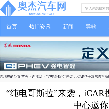
首页
热门资讯
新闻
导购
您现在的位置:
首页
>
新能源
> “纯电哥斯拉”来袭，iCAR携手京东汽车
“纯电哥斯拉”来袭，iCA
中心邀你