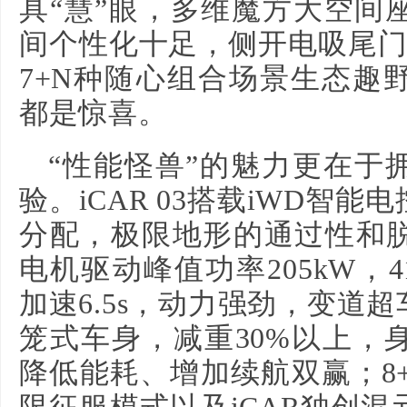
具“慧”眼，多维魔方大空间
间个性化十足，侧开电吸尾门
7+N种随心组合场景生态趣
都是惊喜。
“性能怪兽”的魅力更在于
验。iCAR 03搭载iWD智
分配，极限地形的通过性和
电机驱动峰值功率205kW，4
加速6.5s，动力强劲，变道
笼式车身，减重30%以上，
降低能耗、增加续航双赢；8