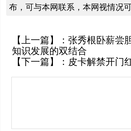
布，可与本网联系，本网视情况
【上一篇】：
张秀根卧薪尝
知识发展的双结合
【下一篇】：
皮卡解禁开门