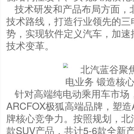
技术研发和产品布局方面，
技术路线，打造行业领先的三
势，实现软件定义汽车，加速推
技术变革。
针对高端纯电动乘用车市场
ARCFOX极狐高端品牌，塑造
牌核心竞争力。按照规划，北汽
款SUV产品，共计5-6款全新