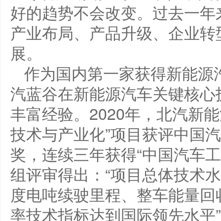
好的趋势不会改变。过去一年
产业布局、产品升级、企业转
展。
作为国内第一家获得新能源
汽蓝谷在新能源汽车关键核心技
丰富经验。2020年，北汽新
技术与产业化”项目获评中国
奖，连续三年获得“中国汽车工
组评审得出：“项目总体技术
度电吨续驶里程、整车能量回
率技术指标达到国际领先水平