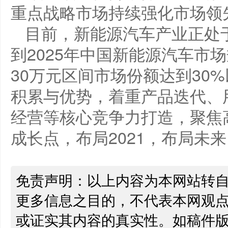
重点战略市场持续强化市场领
目前，新能源汽车产业正处
到2025年中国新能源汽车市场
30万元区间市场份额达到30
积累与优势，着重产品迭代、
经营等核心竞争力打造，聚焦
成长点，布局2021，布局未
免责声明：以上内容为本网站转
更多信息之目的，不代表本网观
或证实其内容的真实性。如稿件