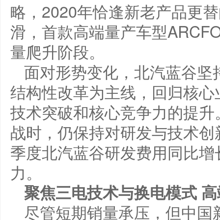
略，2020年恰逢新老产品更
滑，首款高端量产车型ARCF
量爬升阶段。
面对形势变化，北汽蓝谷坚
结构性改革为主线，回归核心
技术突破和核心竞争力的提升
战时，仍保持对研发与技术创新
季度北汽蓝谷研发费用同比增
力。
聚焦三电技术与换电模式 
尽管短期销量承压，但中国