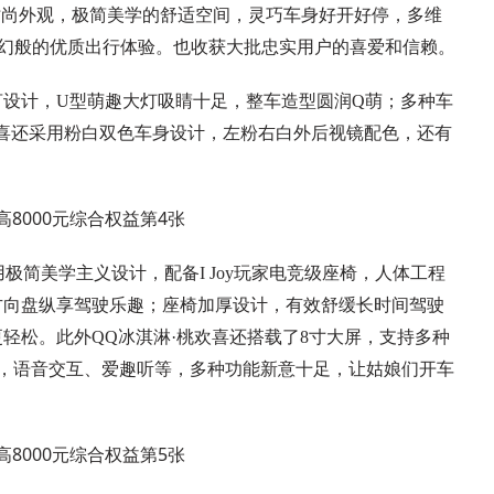
时尚外观，极简美学的舒适空间，灵巧车身好开好停，多维
幻般的优质出行体验。也收获大批忠实用户的喜爱和信赖。
语言设计，U型萌趣大灯吸睛十足，整车造型圆润Q萌；多种车
欢喜还采用粉白双色车身设计，左粉右白外后视镜配色，还有
极简美学主义设计，配备I Joy玩家电竞级座椅，人体工程
功能方向盘纵享驾驶乐趣；座椅加厚设计，有效舒缓长时间驾驶
更轻松。此外QQ冰淇淋·桃欢喜还搭载了8寸大屏，支持多种
级，语音交互、爱趣听等，多种功能新意十足，让姑娘们开车