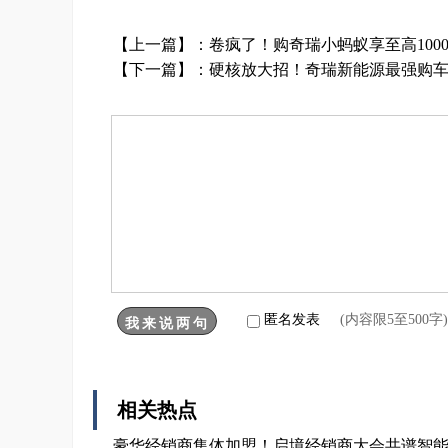
【上一篇】：
卷疯了！购奇瑞小蚂蚁享至高100
【下一篇】：
硬核放大招！奇瑞新能源最强购车季
匿名发表
(内容限5至500
相关热点
豪华经销商集体加盟！启境经销商大会共谱智