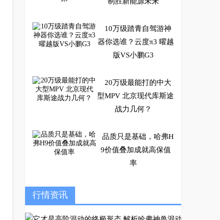
制胜新能源未来
10万级踏青自驾游神
器你选谁？云度π3 曜越
版VS小鹏G3
20万级最能打的中大
型MPV 北京现代库斯途
战力几何？
品质只是基础，哈弗H
9价值叠加成就高保值
率
提车五菱凯捷2个月,浅
行情资讯
谈一下使用感受