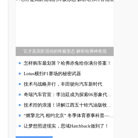
它才是高阶混动的终极形态 解析哈弗神兽混
怎样购车最划算？哈弗赤兔给你满分答案！
Lotus横扫F1赛场的秘密武器
技术与战略并行，丰田驶向汽车新时代
奇瑞汽车官宣：李治廷成为探索06形象代言人
技术控的浪漫！详解江西五十铃汽油版牧游侠
“燃擎北汽 相约北京” 冬季体育赛事科普——跳台滑雪
让梦想照进现实，思域Hatchback做到了！