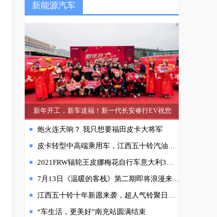
新能源汽车
新年开工，新车送福！新一代长安睿行EV祝您
炮火连天响？ 我只想要福田皮卡大将军
皮卡转型中高端乘用车，江西五十铃汽油版铃拓一马当先
2021FRW辐轮王皮娜梅花自行车意大利3大自行车品牌排行榜
7月13日《温暖的客栈》第二期即将浪漫来袭，和全新D-MAX V-CROSS一起去“磕糖”!
江西五十铃十年新愿来袭，超人气铃聚日提前狂欢
“车生活，更美好”南充站圆满结束