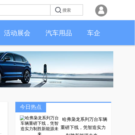
活动展会
汽车用品
车企
今日热点
哈弗枭龙系列万台车辆
重磅下线，凭智造实力