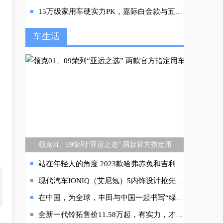
15万级家用车硬实力PK，嘉际白金款与五菱凯捷怎么选
车生活
领克01、09荣列“亚运之选” 两款官方指定用
站在年轻人的角度 2023款哈弗赤兔和吉利缤越该选谁？
现代汽车IONIQ（艾尼氪）5内饰设计抢先亮相，看得见的未来环保用车
在中国，为全球，丰田与中国一起书写“绿色答卷”
全新一代铃拓售价11.58万起，有实力，才敢“活具体”！8月25日成都车展硬核上市