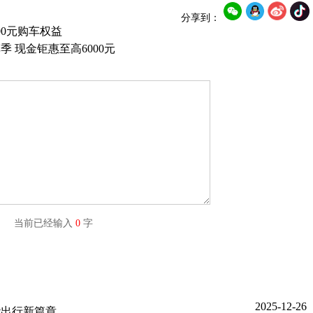
分享到：
00元购车权益
 现金钜惠至高6000元
字) 当前已经输入
0
字
2025-12-26
能出行新篇章