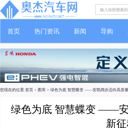
首页
热门资讯
新闻
导购
您现在的位置:
首页
>
图库
> 绿色为底 智慧蝶变 ——安凯阔步迈向高质
绿色为底 智慧蝶变 ——
新征