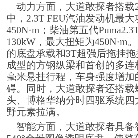
动力方面，大道敢探者搭载2
中，2.3T FEU汽油发动机最
450N·m；柴油第五代Puma2
130kW，最大扭矩为450N·m
的底盘承载和3T超强后拖挂
成型的方钢纵梁和首创的多连杆
毫米悬挂行程，车身强度增加
碍。同时，大道敢探者还搭载
头、博格华纳分时四驱系统四
野元素拉满。
智能方面，大道敢探者具备