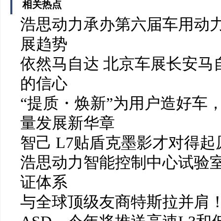
相关热点
浩思动力承办第六届车用动力
展趋势
依然马自达 北京车展长安马
的信心
“提质・焕新”为用户造好车
量发展新华章
智己 L7贴盾克墨影才对得起
浩思动力智能控制中心试验
证体系
与全球顶级友商特斯拉并肩！