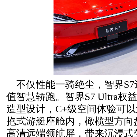
不仅性能一骑绝尘，智界S
值智慧轿跑。智界S7 Ultra权益
造型设计，C+级空间体验可
抱式游艇座舱内，橄榄型方向盘
高清远端领航屏，带来沉浸式驾驶