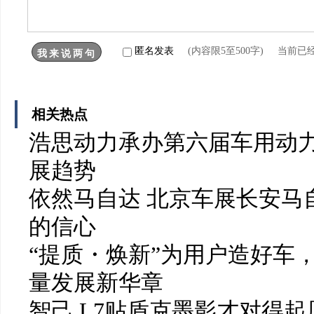
匿名发表
(内容限5至500字) 当前已
相关热点
浩思动力承办第六届车用动力
展趋势
依然马自达 北京车展长安马
的信心
“提质・焕新”为用户造好车
量发展新华章
智己 L7贴盾克墨影才对得起