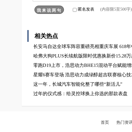
匿名发表
(内容限5至500
相关热点
长安马自达全球车阵容重磅亮相重庆车展 618
哈弗大狗PLUS长续航版限时优惠换新价15.2
零跑D19上市，浩思动力BHE15混动平台赋能
星耀6赛车登场 浩思动力成绿醇超吉联赛核心技
这一年，长城汽车智能化整了哪些“新活儿”
过年的仪式感：给灵控球换上你选的那款表盘
首页
热门资