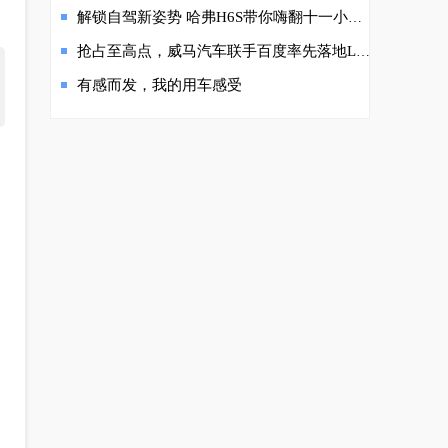
解锁自驾新姿势 哈弗H6S带你嗨翻十一小长假
抢占至高点，威马汽车联手百度率先落地L4级别自动驾驶
有感而发，我的用车感受