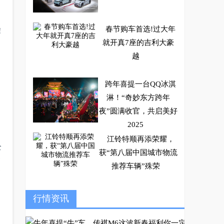
春节购车首选!过大年
!
就开真7座的吉利大豪
越
跨年喜提一台QQ冰淇
淋！“奇妙东方跨年
夜”圆满收官，共启美好
2025
江铃特顺再添荣耀，
全
获“第八届中国城市物流
务
推荐车辆”殊荣
务
哈弗初恋初体验 爱上T
行情资讯
A只需要一瞬间