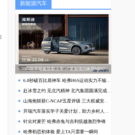
新能源汽车
的
2024款库斯途焕新上市，“更超值的家用MPV”
6.8秒破百比肩神车 哈弗H6S运动实力不输本田思域
赴冰雪之约 见北汽精神 北汽集团圆满完成“相约北京”系列冬季体育赛事服务保障任务
山海炮斩获C-NCAP五星评级 三大权威安全机构认证 树立中国皮卡新标杆
开瑞汽车落实学子关爱计划，助力乡村人才振兴！
针尖对麦芒 哈弗赤兔与吉利缤越激烈争锋
哈弗初恋初体验 爱上TA只需要一瞬间