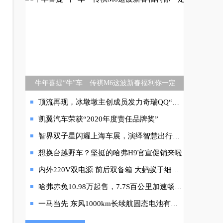
牛年喜提“牛”车 传祺M6这波新春福利你一定
顶流再现，冰墩墩主创成员发力奇瑞QQ“奇妙视界”共创，用爱传递快乐！
凯翼汽车荣获“2020年度责任品牌奖”
智界双子星闪耀上海车展，演绎智慧出行新范式
想换台越野车？坚挺的哈弗H9官宣促销来啦
内外220V双电源 前后双备箱 大蚂蚁于细微之处彰显卓越品质
哈弗赤兔10.98万起售，7.7S百公里加速畅享速度与“激擎”
一马当先 东风1000km长续航固态电池有望2024年上半年量产