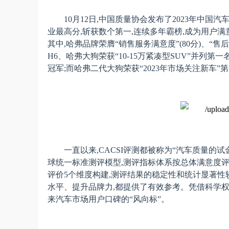
1
0
月
1
2日,中国质量协会发布了202
3
年中国汽车
业最高分,
斩获数个第一
,
连续多年霸榜,成为用户满
其中,
哈弗品牌荣膺“销售服务满意度”(80分)、“售后
H6、哈弗大狗荣获“10-15万紧凑型SUV”并列第
冠军;
而
哈弗二代大狗荣获“2023年市场关注新车”
一直以来,CACSI评测都被称为“汽车质量的
球统一标准测评模型,测评指标体系按总体满意度
评价5个维度构建
,
测评结果的稳定性和统计显著性
水平
、
提升品牌力,都提供了有效参考。凭借科学权威
来汽车市场用户口碑的“风向标”。