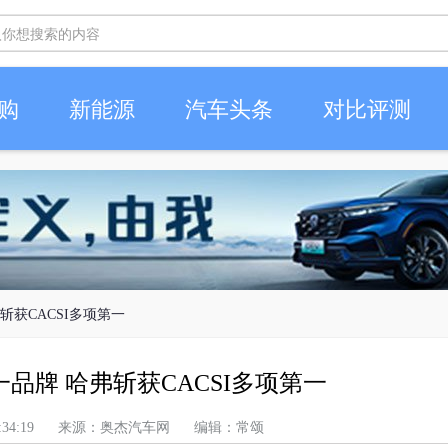
购
新能源
汽车头条
对比评测
斩获CACSI多项第一
品牌 哈弗斩获CACSI多项第一
上午 8:34:19 来源：奥杰汽车网 编辑：常颂