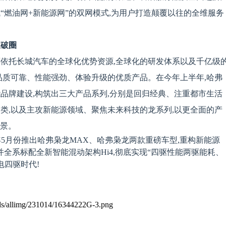
“燃油网+新能源网”的双网模式,为用户打造颠覆以往的全维服务
业破圈
还依托长城汽车的全球化优势资源,全球化的研发体系以及千亿级
品质可靠、性能强劲、体验升级的优质产品。在今年上半年,哈弗
能品牌建设,构筑出三大产品系列,分别是回归经典、注重都市生活
品类,以及主攻新能源领域、聚焦未来科技的龙系列,以更全面的产
愿景。
5月份
推出哈弗枭龙MAX、哈弗枭龙两款重磅车型
,
重构新能源
并全系标配全新智能混动架构Hi4,彻底实现“四驱性能两驱能耗、
电四驱时代!