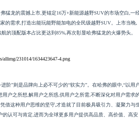
弗猛龙的震撼上市,更锚定16万+新能源越野SUV的市场空白,一
家的需求,打造出能玩能野能加电的全民级越野SUV。上市当晚,
km续航的顶配版本占比更达到85%,再次彰显哈弗猛龙的火爆势头。
服务进阶”则是品牌向上必不可少的“软实力”。在哈弗的眼中,“以用
想用户之所想,解用户之所惑,供用户之所需,不断深化对用户需求
是凭借这种用户思维的坚守,才造就了目前极具吸引力、凝聚力与
用户的认可与肯定,进而为全球更多用户提供高品质、高价值、高安