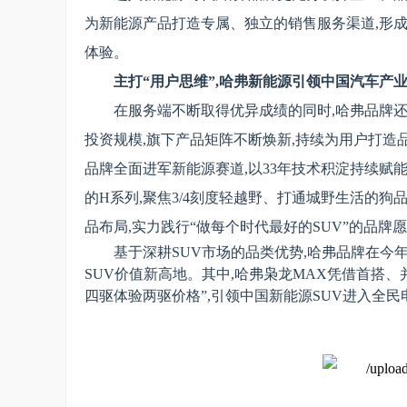
为新能源产品打造专属、独立的销售服务渠道,形成
体验。
主打
“
用户思维
”,
哈弗新能源引领中国汽车产
在服务端不断取得优异成绩的同时,哈弗品牌
投资规模,旗下产品矩阵不断焕新,持续为用户打造
品牌全面进军新能源赛道,以33年技术积淀持续赋
的H系列,聚焦3/4刻度轻越野、打通城野生活的狗
品布局,实力践行“做每个时代最好的SUV”的品牌
基于
深耕
SUV市场的品类优势,
哈弗品牌在今年
SUV价值新高地
。
其中,
哈弗枭龙MAX
凭借首搭、
四驱体验两驱价格”,引领中国新能源SUV进入全民