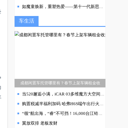
如魔童焕新，重塑热爱——第十一代新思域即将登场
经
车生活
户
成都闲置车托管哪里有？春节上架车辆租金收
的
当520邂逅小满，iCAR 03多维魔方大空间座舱，让爱和幸福满满的
生
购置税减半福利加码 哈弗H6S端午出行火辣献礼
“领”航出海，“睿”不可挡！16,000台江铃福特领睿出口海外
翼放双排 老板发财