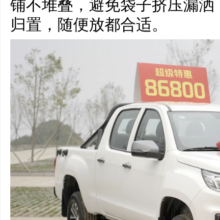
铺不堆叠，避免袋子挤压漏洒
归置，随便放都合适。