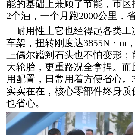
能的基础上兼顾了节能，市区
2个油，一个月跑2000公里
耐用性上它也经得起各类工
车架，扭转刚度达3855N・
上偶尔蹭到石头也不怕变形；前双
大轮胎，更重路况全拿捏。而
用配置，日常用着方便省心。3
实实在在，核心零部件终身质
也省心。