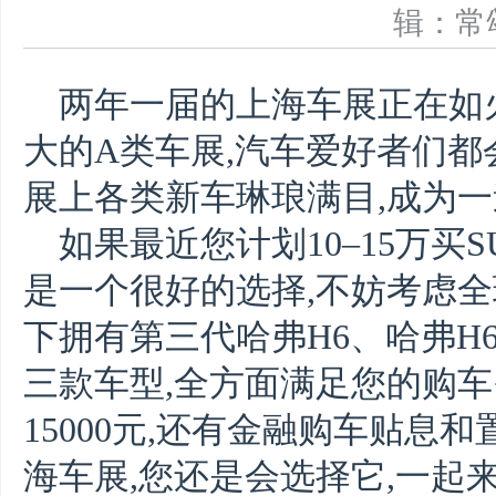
辑：
两
年一届的上海车展
正在如
大的A类车展,汽车爱好者们
都
展上各类新车琳琅满目,成为
如果最近您计划
1
0
–
15
万
买S
是一个很好的选择,不妨考虑全
下拥有第三代哈弗H6、哈弗H
三款车型,全方面满足您的购车
15000元
,
还有
金融购车贴息和
海车展,您还是会选择它,一起