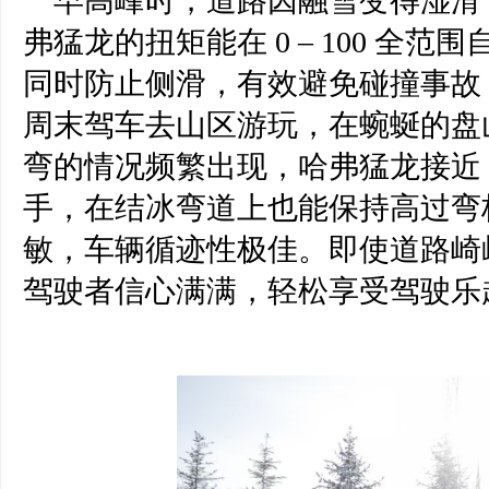
早高峰时，道路因融雪变得湿滑
弗猛龙的扭矩能在
0 – 100 
同时防止侧滑，有效避免碰撞事故
周末驾车去山区
游玩
，在蜿蜒的盘
弯的情况频繁出现
，
哈弗猛龙接近
手，在结冰弯道上也能保持高过弯
敏，车辆循迹性极佳。即使道路崎
驾驶者信心满满，轻松享受驾驶乐