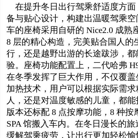
在提升冬日出行驾乘舒适度方面
备与贴心设计，构建
出
温暖驾乘空
车
的座椅采用
自研的
Nice2.0 成
8 层的精心构造，完美贴合国人
行，还是越野出游的长途跋涉，都
验。
座椅
功能配置上，二代哈弗
H
在冬季发挥了巨大作用，不仅覆盖
加热技术，用户可以根据实际需求
人，还是对温度敏感的儿童，都能
版本还标配
8 点按摩功能，8 种
SPA 馆搬入车内。在冬日漫长的
缓解驾乘疲劳，让出行更加轻松愉