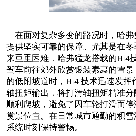
在面对复杂多变的路况时，哈弗
提供坚实可靠的保障。尤其是在冬
来重重困难，哈弗猛龙搭载的
Hi
驾车前往郊外欣赏银装素裹的雪景
的低附坡道时，Hi4 技术迅速发挥
轴扭矩输出，将打滑轴扭矩精准分
顺利爬坡，避免了因车轮打滑而停
赏景位置。在日常城市通勤的
积
雪
系统时刻保持警惕
。