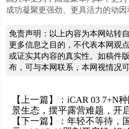
成功凝聚更强劲、更具活力的动因
免责声明：以上内容为本网站转
更多信息之目的，不代表本网观
或证实其内容的真实性。如稿件
布，可与本网联系，本网视情况
【上一篇】：
iCAR 03 7
景生态，摆平露营难题，开
【下一篇】：
年轻不等待，国