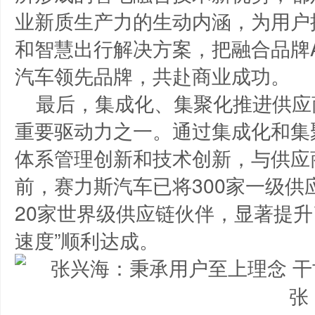
业新质生产力的生动内涵，为用户
和智慧出行解决方案，把融合品牌A
汽车领先品牌，共赴商业成功。
最后，集成化、集聚化推进供应
重要驱动力之一。通过集成化和集
体系管理创新和技术创新，与供应
前，赛力斯汽车已将300家一级供
20家世界级供应链伙伴，显著提升
速度”顺利达成。