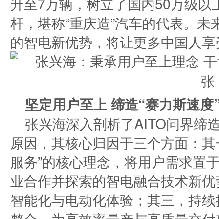
升至7万辆，树立了国内50万级
杆，堪称“重庆造”汽车的代表。未
的智电新优势，将让更多中国人享
坚定用户至上 缔造“赛力斯速度
张兴海深入剖析了AITO问界缔
原因，其核心归因于三个方面：其
服务”的核心理念，将用户需求置
业合作并探索的智电融合技术新优
智能化与电动化体验；其三，持续
整合，为高效率量产与高质量交付