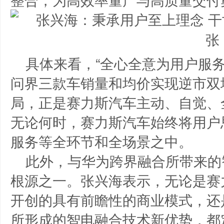
具体来看，“全心全意为用户服
问界三款车销量和均价实现逆市双
局，正是赛力斯汽车主动、自觉、
无论何时，赛力斯汽车始终将用户
服务等全环节和全场景之中。
此外，与华为跨界融合所带来的
根源之一。张兴海表示，无论是赛
开创的具有前瞻性的商业模式，还
所形成的智电融合技术新优势，都