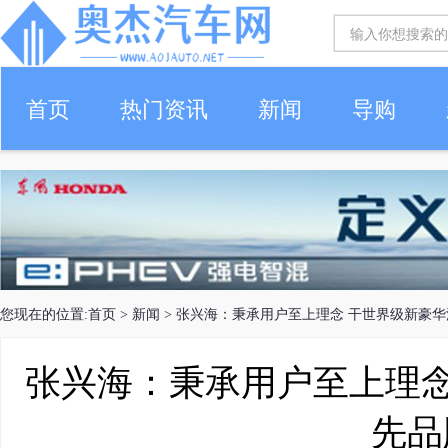
首页
热门资讯
新闻
导购
您现在的位置:
首页
>
新闻
> 张兴海：秉承用户至上理念 干世界级新豪
张兴海：秉承用户至上理念
先品