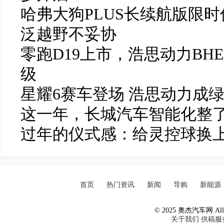
哈弗大狗PLUS长续航版限时
泛越野不妥协
零跑D19上市，浩思动力BH
级
星耀6赛车登场 浩思动力成
这一年，长城汽车智能化整了
过年的仪式感：给灵控球换
首页
热门资讯
新闻
导购
新能源
© 2025 奥杰汽车网 All R
关于我们
供稿服