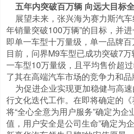
五年内突破百万辆 向远大目标
展望未来，张兴海为赛力斯汽车
年销量突破100万辆”的目标，并进
即单一车型十万量级，单一品牌百
目前，问界M9车型已成功突破7
一车型10万量级，且平均售价超过
了其在高端汽车市场的竞争力和品
为促进企业实现更加稳健与高速
行文化迭代工作。在即将确定的《赛
将“全心全意为用户服务”确定为企
值，用户安全是公司生命”确定为