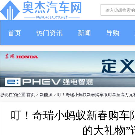
首页
热门资讯
新闻
导购
您现在的位置:
首页
>
新能源
> 叮！奇瑞小蚂蚁新春购车限时享至高万元礼
叮！奇瑞小蚂蚁新春购车限
的大礼物”