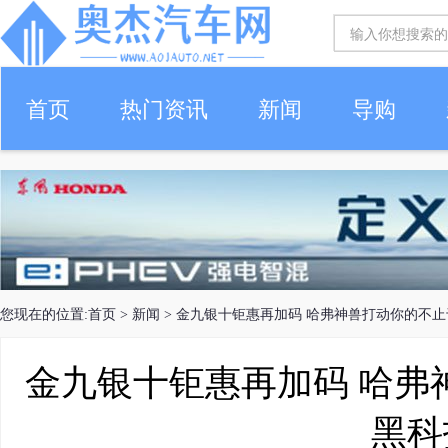
首页
热门资讯
新闻
导购
您现在的位置:
首页
>
新闻
> 金九银十钜惠再加码 哈弗神兽打动你的不
金九银十钜惠再加码 哈弗
黑科