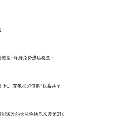
购
路救援+终身免费进店检查；
与“原厂充电桩超值购”权益共享；