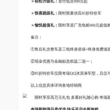
＞轻松升级礼：
首付低至888元起
＞惊喜跳级礼：
限时限量供应85折特价车
＞愉悦超值礼：
限时享原厂充电桩666元超值
备注：
①售后礼含整车及三电终身质保+终身免费道
②现金优惠与金融贴息权益二选一；
③85折特价车仅限奇瑞QQ冰淇淋车型，且仅
以上信息具体详询各地经销商
奇瑞新能源品质优选 快乐开启全新旅程