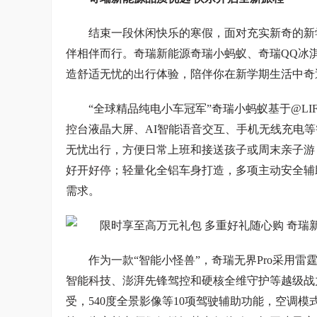
结束一段休闲快乐的寒假，面对充实新奇的新
伴相伴而行。奇瑞新能源奇瑞小蚂蚁、奇瑞QQ冰淇
造舒适无忧的出行体验，陪伴你在新学期生活中奇
“全球精品纯电小车冠军”奇瑞小蚂蚁基于@L
控台液晶大屏、AI智能语音交互、手机无线充电等智
无忧出行，方便日常上班和接送孩子或周末亲子游；E
好开好停；轻量化全铝车身打造，多项主动安全辅
需求。
作为一款“智能小怪兽”，奇瑞无界Pro采用
智能科技、澎湃先锋驾控和硬核全维守护等越级战力。
受，540度全景影像等10项驾驶辅助功能，空调模