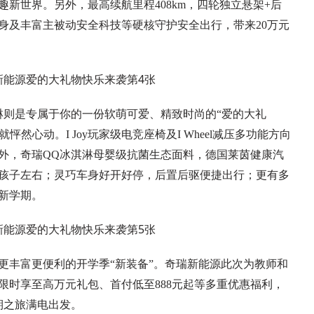
新世界。另外，最高续航里程408km，四轮独立悬架+后
身及丰富主被动安全科技等硬核守护安全出行，带来20万元
淋则是专属于你的一份软萌可爱、精致时尚的“爱的大礼
怦然心动。I Joy玩家级电竞座椅及I Wheel减压多功能方向
外，奇瑞QQ冰淇淋母婴级抗菌生态面料，德国莱茵健康汽
孩子左右；灵巧车身好开好停，后置后驱便捷出行；更有多
新学期。
更丰富更便利的开学季“新装备”。奇瑞新能源此次为教师和
限时享至高万元礼包、首付低至888元起等多重优惠福利，
学期之旅满电出发。