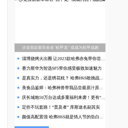
脚”
沙龙首款新车命名“机甲龙” 或成为机甲战跑
淄博烧烤火出圈 让2023款哈弗赤兔带你尝尝鲜！
赛力斯华为智选SF5带你感受极致加速魅力
是真实力，还是绣花枕？ 哈弗H6S敢挑战超跑
美食品鉴师：哈弗神兽带我品尝最原汁原味的美味
庆长城炮50万台达成多重福利来袭！更有“1000抵6000元”超值现金优惠
定价不玩套路！“普及者” 库斯途名副其实
颜值高配置强 哈弗H6S就是情人节的告白神器！