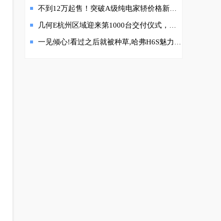
不到12万起售！突破A级纯电家轿价格新低，2024款几何G6正式上市
几何E杭州区域迎来第1000台交付仪式，品质甄选赋能纯电生活
一见倾心!看过之后就被种草,哈弗H6S魅力十足