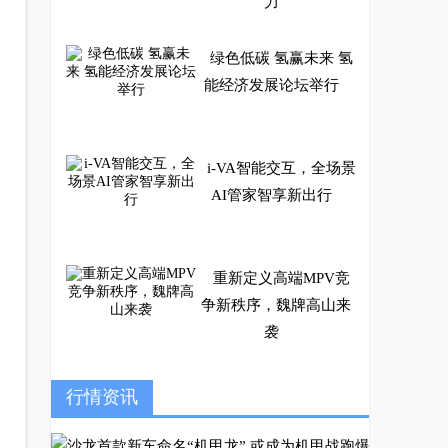
力
绿色低碳 氢赢未来 氢
能经济发展论坛举行
i-VA智能交互，全场景
AI管家智享新出行
重新定义高端MPV竞
争新秩序，魏牌高山来
袭
为了节油绞尽脑汁？跑
行情资讯
出1.1L真实油耗玛奇朵D
HT给你装上“黄金右