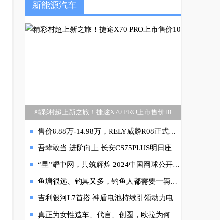
新能源汽车
精彩村超上新之旅！捷途X70 PRO上市售价10.
售价8.88万-14.98万，RELY威麟R08正式上市，首任车主整车终身质保劲省13万！
吾辈敢当 进阶向上 长安CS75PLUS明日座驾线上音乐会唱响一夏
“星”耀中网，共筑辉煌 2024中国网球公开赛圆满落幕
鱼塘很远、钓具又多，钓鱼人都需要一辆吉利新豪越
吉利银河L7首搭 神盾电池持续引领动力电池安全新高度
真正为女性造车、代言、创圈，欧拉为何这么做？