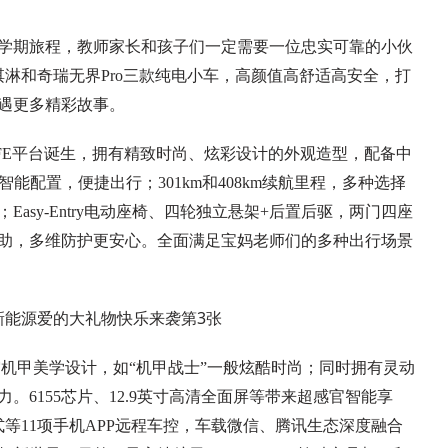
学期旅程，教师家长和孩子们一定需要一位忠实可靠的小伙
淋和奇瑞无界Pro三款纯电小车，高颜值高舒适高安全，打
遇更多精彩故事。
IFE平台诞生，拥有精致时尚、炫彩设计的外观造型，配备中
能配置，便捷出行；301km和408km续航里程，多种选择
asy-Entry电动座椅、四轮独立悬架+后置后驱，两门四座
助，多维防护更安心。全面满足宝妈老师们的多种出行场景
雷霆机甲美学设计，如“机甲战士”一般炫酷时尚；同时拥有灵动
6155芯片、12.9英寸高清全面屏等带来超感官智能享
式等11项手机APP远程车控，车载微信、腾讯生态深度融合