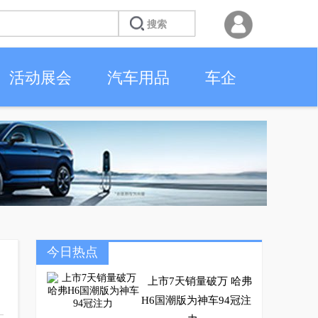
活动展会
汽车用品
车企
今日热点
上市7天销量破万 哈弗
H6国潮版为神车94冠注