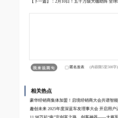
【下一篇】：
2月10日！五千万级大咖助阵 全
匿名发表
(内容限5至500
相关热点
豪华经销商集体加盟！启境经销商大会共谱智
趣创未来 2025年度深蓝车友理事大会 开启用
11.98万起“电”定创富之路，创客神器——大