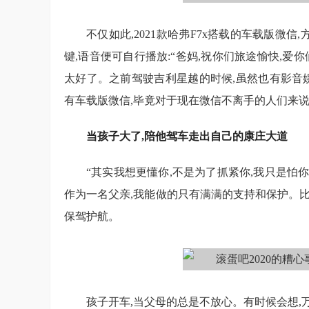
不仅如此,2021款哈弗F7x搭载的车载版微
键,语音便可自行播放:“爸妈,祝你们旅途愉快,爱
太好了。之前驾驶吉利星越的时候,虽然也有影音娱
有车载版微信,毕竟对于现在微信不离手的人们来说
当孩子大了,陪他驾车走出自己的康庄大道
“其实我想更懂你,不是为了抓紧你,我只是怕
作为一名父亲,我能做的只有满满的支持和保护。比如
保驾护航。
孩子开车,当父母的总是不放心。有时候会想,万