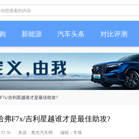
购
新能源
汽车头条
对比评测
弗F7x/吉利星越谁才是最佳助攻?
哈弗F7x/吉利星越谁才是最佳助攻?
上午 2:33:36 来源：奥杰汽车网 编辑：常颂