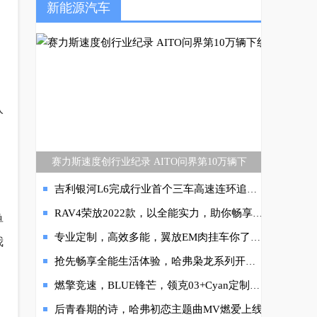
新能源汽车
。
入
赛力斯速度创行业纪录 AITO问界第10万辆下
吉利银河L6完成行业首个三车高速连环追尾“魔鬼碰”试验
RAV4荣放2022款，以全能实力，助你畅享人生征途
单
专业定制，高效多能，翼放EM肉挂车你了解多少？
我
抢先畅享全能生活体验，哈弗枭龙系列开启预订
燃擎竞速，BLUE锋芒，领克03+Cyan定制版冠军品质制霸赛场
后青春期的诗，哈弗初恋主题曲MV燃爱上线