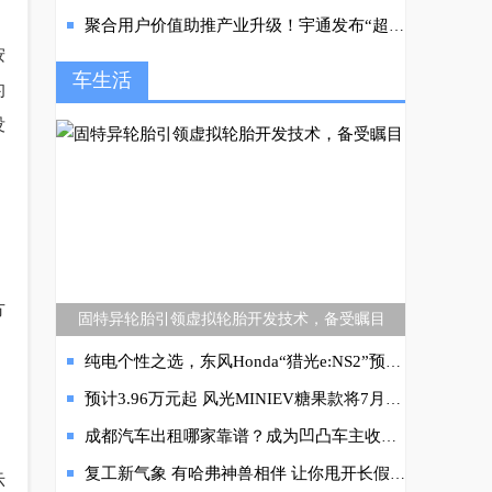
聚合用户价值助推产业升级！宇通发布“超基因价值链”
按
车生活
的
没
。
方
固特异轮胎引领虚拟轮胎开发技术，备受瞩目
纯电个性之选，东风Honda“猎光e:NS2”预售惊爆价15.98万起！
预计3.96万元起 风光MINIEV糖果款将7月中旬上市
成都汽车出租哪家靠谱？成为凹凸车主收益高
复工新气象 有哈弗神兽相伴 让你甩开长假综合征
示