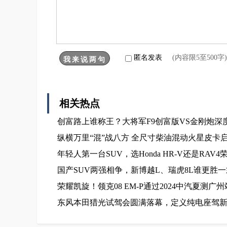
匿名发表
(内容限5至500
相关热点
创富路上谁称王？大将军F9创富版VS金刚炮深
纵横万里“混”战八方 全尺寸柴油混动火星皮卡
年轻人第一台SUV，选Honda HR-V还是RAV4
国产SUV两强相争，新博越L、瑞虎8L谁更胜
荣耀凯旋！领克08 EM-P通过2024中汽夏测广
东风本田猎光试驾会圆满落幕，定义纯电座驾