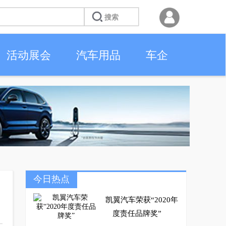
活动展会
汽车用品
车企
今日热点
凯翼汽车荣获“2020年
度责任品牌奖”