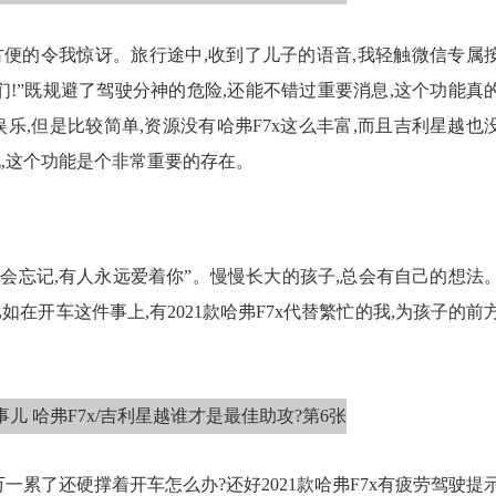
信,方便的令我惊讶。旅行途中,收到了儿子的语音,我轻触微信专属
你们!”既规避了驾驶分神的危险,还能不错过重要消息,这个功能真
乐,但是比较简单,资源没有哈弗F7x这么丰富,而且吉利星越也
,这个功能是个非常重要的存在。
你会忘记,有人永远爱着你”。慢慢长大的孩子,总会有自己的想法
在开车这件事上,有2021款哈弗F7x代替繁忙的我,为孩子的前
一累了还硬撑着开车怎么办?还好2021款哈弗F7x有疲劳驾驶提