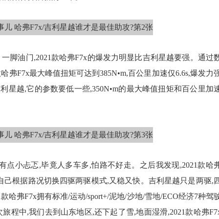
脚油门,2021款哈弗F7x的爆发力明显比吉利星越要强。通过
弗F7x最大峰值扭矩可达到385N•m,百公里加速仅6.6s,爆发力
吉利星越,它的参数要低一些,350N•m的最大峰值扭矩和百公里加
。
点小忐忑,毕竟人多车多,怕路不好走。之后我发现,2021款哈
自己根据路况切换四驱两驱模式,又稳又快。吉利星越只是两驱,
弗F7x拥有标准/运动/sport+/泥地/沙地/雪地/ECO经济7种驾
旅程中,我们去到山东地区,还下起了雪,地面湿滑,2021款哈弗F7