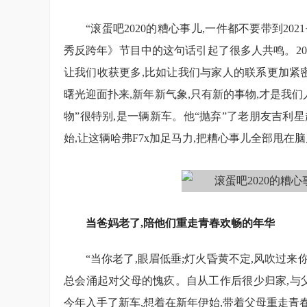
“滚蛋吧2020的糟心事儿,一件都不要带到2
秀反跨年》节目中的这句话引起了很多人共鸣。20
让我们收获更多,比如让我们与家人的联系更加紧密
曙光迎面扑来,新年新气象,只有新的事物,才是我们人
物”很特别,是一辆新车。他“抛弃”了老朋友吉利星越
始,让这辆哈弗F7x加足马力,把糟心事儿全部甩在脑后
当爸妈老了,陪他们重走青春欢畅的年华
“当你老了,眼眉低垂;灯火昏黄不定,风吹过来
总会涌起对父母的愧疚。自从工作后很少归家,与父
今年入手了新车,想着在新年伊始,带着父母重走青