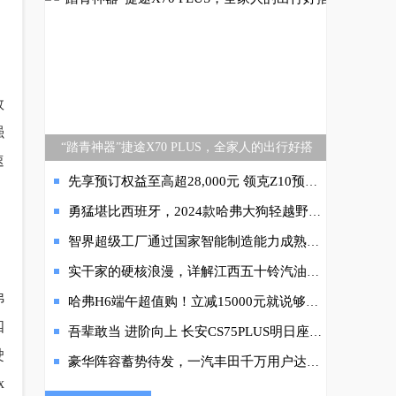
数
强
“踏青神器”捷途X70 PLUS，全家人的出行好搭
速
先享预订权益至高超28,000元 领克Z10预订开启
勇猛堪比西班牙，2024款哈弗大狗轻越野赛道永远的王！
智界超级工厂通过国家智能制造能力成熟度四级认证，树立智能制造新标杆
实干家的硬核浪漫，详解江西五十铃汽油版铃拓
弗
哈弗H6端午超值购！立减15000元就说够不够！
四
吾辈敢当 进阶向上 长安CS75PLUS明日座驾线上音乐会唱响一夏
驶
豪华阵容蓄势待发，一汽丰田千万用户达成盛典大幕将启
x