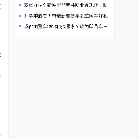
豪华SUV全新帕里斯帝并网北京现代，助力品牌价值再升级
元
开学季必看！奇瑞新能源享多重购车好礼治愈有“方”
成都闲置车辆出租找哪家？成为凹凸车主养车无忧
它
动
性
户
入