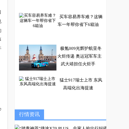
口
买车容易养车难？这辆
也
车一年帮你省下6箱油
的
事
极氪009光辉护航亚冬
开
火炬传递 奥运冠军车主
武大靖担任火炬手
猛士917瑞士上市 东风
高端化出海提速
心
最高408km续航里程
行情资讯
。
三合一高效科技驱动 奇
瑞无界Pro驾驭随心