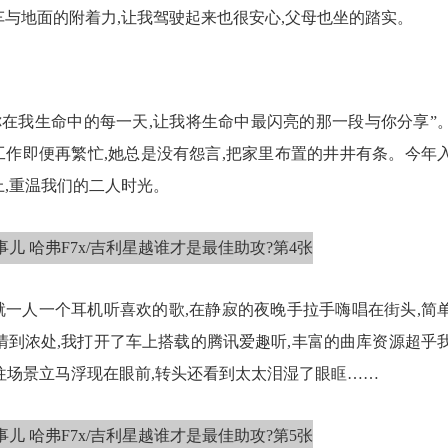
车与地面的附着力,让我驾驶起来也很安心,父母也坐的踏实。
你在我生命中的每一天,让我将生命中最闪亮的那一段与你分享”
工作即便再繁忙,她总是没有怨言,把家里布置的井井有条。今年
上,重温我们的二人时光。
就一人一个耳机听喜欢的歌,在静寂的夜晚手拉手嗨唱在街头,简
情到浓处,我打开了车上搭载的腾讯爱趣听,丰富的曲库资源超乎
过往场景立马浮现在眼前,转头还看到太太泪湿了眼眶……