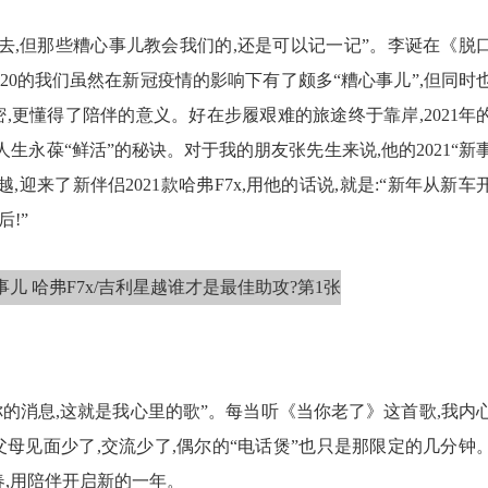
021去,但那些糟心事儿教会我们的,还是可以记一记”。李诞在《脱
20的我们虽然在新冠疫情的影响下有了颇多“糟心事儿”,但同时
,更懂得了陪伴的意义。好在步履艰难的旅途终于靠岸,2021年
生永葆“鲜活”的秘诀。对于我的朋友张先生来说,他的2021“新
,迎来了新伴侣2021款哈弗F7x,用他的话说,就是:“新年从新车
!”
你的消息,这就是我心里的歌”。每当听《当你老了》这首歌,我内
母见面少了,交流少了,偶尔的“电话煲”也只是那限定的几分钟
春,用陪伴开启新的一年。