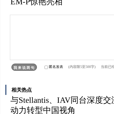
EM-P惊艳亮相
匿名发表
(内容限5至500字) 当前已
相关热点
与Stellantis、IAV同台
动力转型中国视角