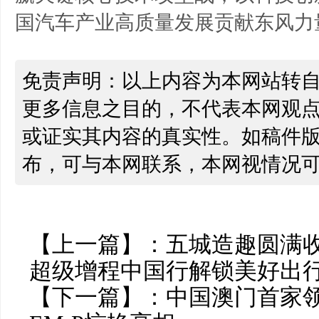
国汽车产业高质量发展贡献东风力
免责声明：以上内容为本网站转
更多信息之目的，不代表本网观
或证实其内容的真实性。如稿件
布，可与本网联系，本网视情况
【上一篇】：
五城造趣圆满收
超级增程中国行解锁美好出
【下一篇】：
中国澳门首家领