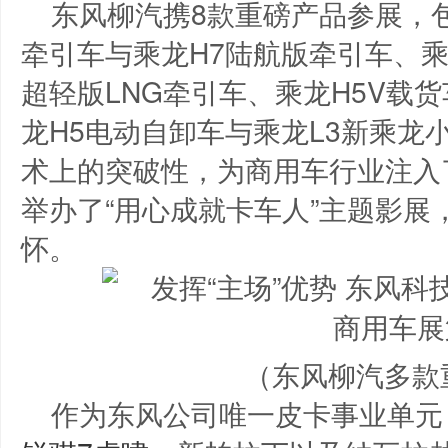
东风柳汽携8款重磅产品参展，
牵引车与乘龙H7陆航版牵引车、乘龙
超轻版LNG牵引车、乘龙H5V载
龙H5电动自卸车与乘龙L3新乘龙
术上的突破性，为商用车行业注入
举办了“用心成就卡车人”主题影
怀。
（东风柳汽多款
作为东风公司唯一皮卡事业单元