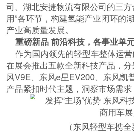
司、湖北安捷物流有限公司的三方合作
用”各环节，构建氢能产业闭环的
产业高质量发展。
重磅新品 前沿科技，各事业单
作为国内领先的轻型车整体运营
在展会推出五款全新科技产品，分别
风V9E、东风e星EV200、东风凯普
产品紧扣时代主题，洞察市场需求
（东风轻型车携全