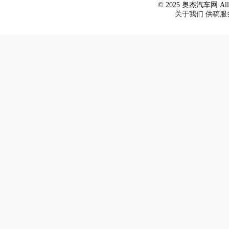
© 2025 奥杰汽车网 All R
关于我们
供稿服