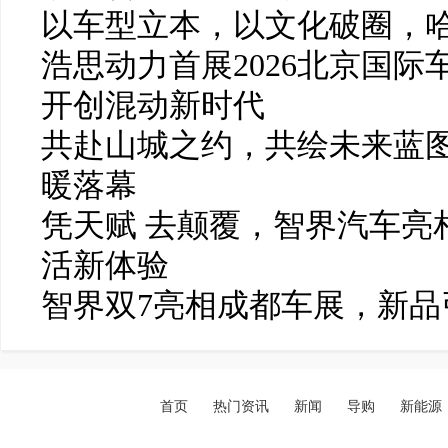
以车型立本，以文化破圈，
浩思动力首展2026北京国
开创混动新时代
共赴山城之约，共绘未来蓝图
暖落幕
凭天赋 去颠覆，智界汽车亮
活新体验
智界双7亮相成都车展，新品
首页
热门资讯
新闻
导购
新能源