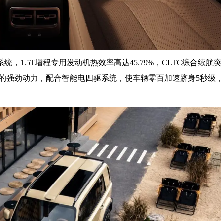
，1.5T增程专用发动机热效率高达45.79%，CLTC综合续航
5马力的强劲动力，配合智能电四驱系统，使车辆零百加速跻身5秒级