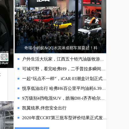
奇瑞小蚂蚁&QQ冰淇淋成都车展耍起！科
户外生活大玩家，江西五十铃汽油版牧游侠重磅登场
可城可野，看完哈弗H9，二手普拉多瞬间不香了
事
一起“玩点不一样”，iCAR 03潮盒计划正式启动！
悦享低油出行 哈弗H6百公里平均油耗6.39升 纵擎多彩贵州
9万级别4挡电混SUV，皓瀚DH-i齐齐哈尔惊喜上市！
凯翼炫界,伴您安全出行
2020年度CCRT第三批车型评价结果正式发布