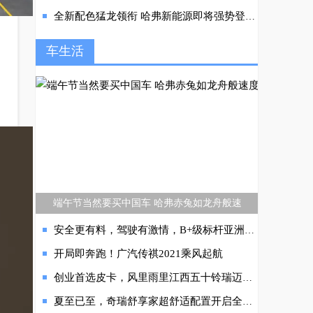
全新配色猛龙领衔 哈弗新能源即将强势登陆广州车展
车生活
端午节当然要买中国车 哈弗赤兔如龙舟般速
安全更有料，驾驶有激情，B+级标杆亚洲龙无可争议
开局即奔跑！广汽传祺2021乘风起航
创业首选皮卡，风里雨里江西五十铃瑞迈陪你
夏至已至，奇瑞舒享家超舒适配置开启全家冰爽出行模式