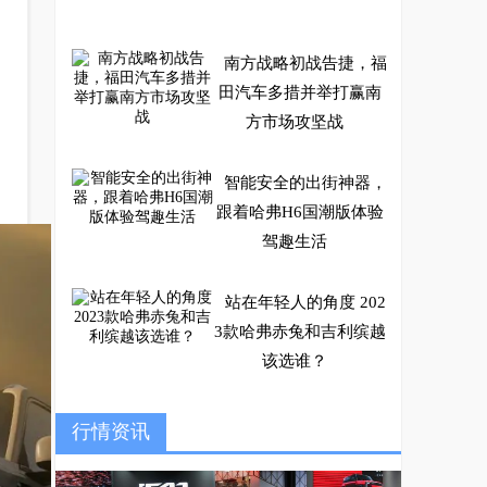
南方战略初战告捷，福
田汽车多措并举打赢南
方市场攻坚战
智能安全的出街神器，
跟着哈弗H6国潮版体验
驾趣生活
站在年轻人的角度 202
3款哈弗赤兔和吉利缤越
该选谁？
阿曼首家领克中心开
行情资讯
业，领克09正式登陆亚
太市场并开启交付