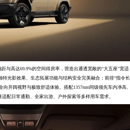
轴距与高达69.9%的空间得房率，营造出通透宽敞的“大五座”宽适
将独特光影效果、生态拓展功能与结构安全完美融合；前排“指令长
全向开阔视野与极致舒适体验。搭配1357mm同级领先车内净高
，精准适配日常通勤、全家出游、户外探索等多样用车需求。