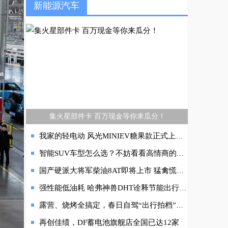
新能源汽车
集火星部件卡 百万现金等你来瓜分！
我家的轻电动 风光MINIEV糖果款正式上市售价3.96-5.56万
智能SUV车型怎么选？不妨看看高情商的学霸车型
国产硬派大将军柴油8AT即将上市 猛禽慌得一匹
强性能低油耗 哈弗神兽DHT诠释节能出行最优解
露营、烧烤全搞定，春日自驾“出行拍档”原来是TA
再创佳绩，DF蓄电池旗舰店全国已达12家