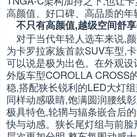
TNGA-C架构加持之下,也让
高颜值、好口碑、高品质的年
不只有高颜值,越级空间舒
对于当代年轻人选车来说,颜
为卡罗拉家族首款SUV车型,
可以说是极为出色。在外观设计
外版车型COROLLA CROS
稳,搭配狭长锐利的LED大灯
同样动感吸睛,饱满圆润腰线彰
极具特色,轮辋与辐条嵌合后的
快与动感。狭长尾灯组与前脸
层次更加分明,整车氛围动感十