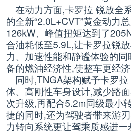
在动力方面,卡罗拉 锐放全
的全新“2.0L+CVT”黄金动
126kW、峰值扭矩达到了205
合油耗低至5.9L,让卡罗拉
力、加速性能和静谧体验的同
备的燃油经济性,使整车更经
同时,TNGA架构赋予卡罗
体、高刚性车身设计,减少路面
次升级,再配合5.2m同级最小
捷的同时,还为驾驶者带来游
力转向系统更让驾乘质感进一