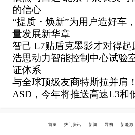
的信心
“提质・焕新”为用户造好车
量发展新华章
智己 L7贴盾克墨影才对得起
浩思动力智能控制中心试验
证体系
与全球顶级友商特斯拉并肩！
ASD，今年将推送高速L3和
首页
热门资讯
新闻
导购
新能源