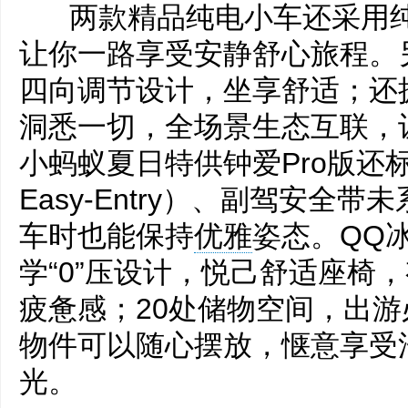
两款精品纯电小车还采用纯
让你一路享受安静舒心旅程。
四向调节设计，坐享舒适；还
洞悉一切，全场景生态互联，
小蚂蚁夏日特供钟爱Pro版还
Easy-Entry）、副驾安全
车时也能保持
优雅
姿态。QQ
学“0”压设计，悦己舒适座椅
疲惫感；20处储物空间，出
物件可以随心摆放，惬意享受
光。