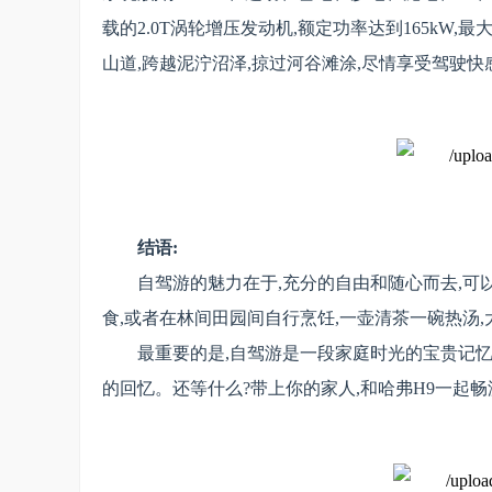
载的2.0T涡轮增压发动机,额定功率达到165kW,
山道,跨越泥泞沼泽,掠过河谷滩涂,尽情享受驾驶
结语:
自驾游的魅力在于,充分的自由和随心而去,可
食,或者在林间田园间自行烹饪,一壶清茶一碗热汤
最重要的是,自驾游是一段家庭时光的宝贵记忆
的回忆。还等什么?带上你的家人,和哈弗H9一起畅