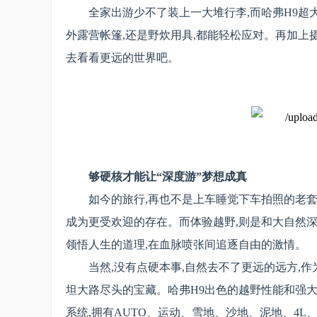
全家出游少不了装上一大堆行李,而哈弗H9超
外露营帐篷,还是野炊用具,都能轻松应对。再加上摄
去看看更远的世界吧。
够硬核才能让“深度游”梦想成真
如今的旅行,再也不是上车睡觉下车拍照的老套
成为更受欢迎的存在。而体验越野,则是和大自然深
领悟人生的道理,在血脉喷张间追逐自由的激情。
当然,没有点硬本事,自然去不了更远的远方,作
坦大路尽头的宝藏。哈弗H9出色的越野性能和强
系统,拥有AUTO、运动、雪地、沙地、泥地、4L