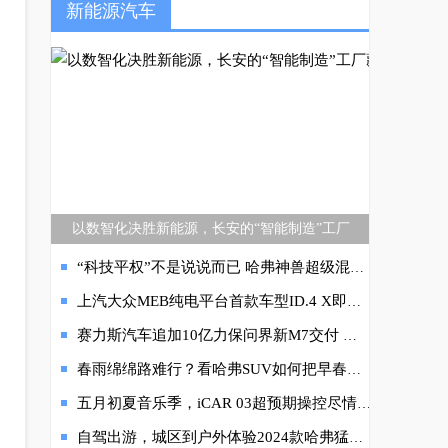
新能源汽车
以数智化决胜新能源，长安的“智能制造”工厂
“科技平权”不是说说而已 哈弗神兽超级混动DHT如何傲视同级
上汽大众MEB纯电平台首款车型ID.4 X即将上市
赛力斯汽车追加10亿力保问界新M7交付 余承东现身智慧工厂
春雨绵绵路难行？看哈弗SUV如何把早春出行玩成流量密码！
五月初夏音乐季，iCAR 03超预期操控尽情“野”，嗨够LIVE现场
自驾出游，城区到户外体验2024款哈弗猛龙硬核实力