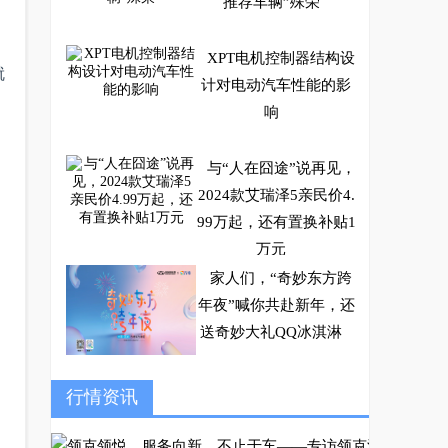
推荐车辆”殊荣
XPT电机控制器结构设
就
计对电动汽车性能的影
响
与“人在囧途”说再见，
2024款艾瑞泽5亲民价4.
99万起，还有置换补贴1
万元
家人们，“奇妙东方跨
年夜”喊你共赴新年，还
送奇妙大礼QQ冰淇淋
占领MPV高端用户心
行情资讯
智的全能载体，魏牌高
山全球首秀