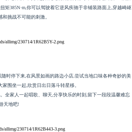
最大扭矩385N·m,你可以驾驶着它逆风疾驰于非铺装路面上,穿越崎岖
快感和挑战不可能的刺激。
以随时停下来,在风景如画的路边小店,尝试当地口味各种奇妙的美
,大家围坐一起,欣赏日出日落斗转星移。
。全家人一起唱歌、聊天,分享快乐的时刻,留下一段段温馨难忘
游天地吧!