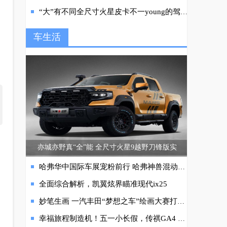
“大”有不同全尺寸火星皮卡不一young的驾乘空间
车生活
亦城亦野真“全”能 全尺寸火星9越野刀锋版实
哈弗华中国际车展宠粉前行 哈弗神兽混动DHT区域上市
全面综合解析，凯翼炫界瞄准现代ix25
妙笔生画 一汽丰田“梦想之车”绘画大赛打开梦想世界
幸福旅程制造机！五一小长假，传祺GA4 PLUS带你说走就走