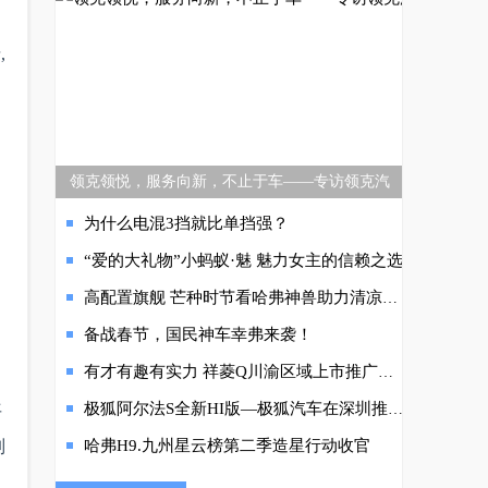
,
领克领悦，服务向新，不止于车——专访领克汽
为什么电混3挡就比单挡强？
“爱的大礼物”小蚂蚁·魅 魅力女主的信赖之选
高配置旗舰 芒种时节看哈弗神兽助力清凉一夏
备战春节，国民神车幸弗来袭！
有才有趣有实力 祥菱Q川渝区域上市推广会圆满举行
极狐阿尔法S全新HI版—极狐汽车在深圳推送城区NCA
平
制
哈弗H9.九州星云榜第二季造星行动收官