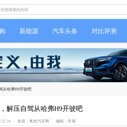
购
新能源
汽车头条
对比评测
驾从哈弗H9开驶吧
，解压自驾从哈弗H9开驶吧
上午 10:25:34 来源：奥杰汽车网 编辑：常颂