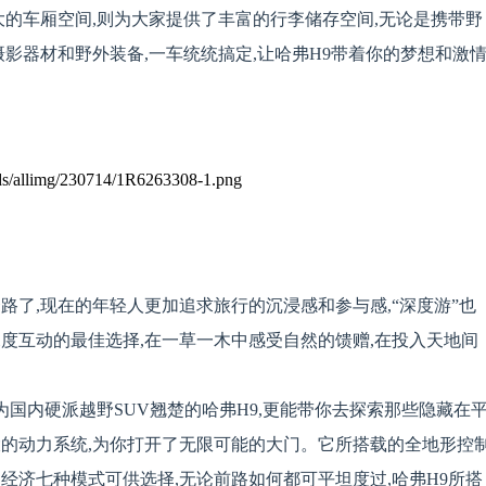
大的车厢空间,则为大家提供了丰富的行李储存空间,无论是携带野
影器材和野外装备,一车统统搞定,让哈弗H9带着你的梦想和激情
路了,现在的年轻人更加追求旅行的沉浸感和参与感,“深度游”也
度互动的最佳选择,在一草一木中感受自然的馈赠,在投入天地间
为国内硬派越野SUV翘楚的哈弗H9,更能带你去探索那些隐藏在
大的动力系统,为你打开了无限可能的大门。它所搭载的全地形控
、经济七种模式可供选择,无论前路如何都可平坦度过,哈弗H9所搭