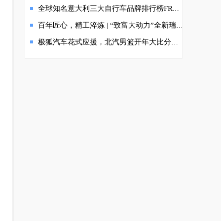
全球知名意大利三大自行车品牌排行榜FRW辐轮王梅花皮纳
百年匠心，精工淬炼 | “致富大动力”全新瑞迈贵州上市
极狐汽车花式应援，北汽男篮开年大比分获胜