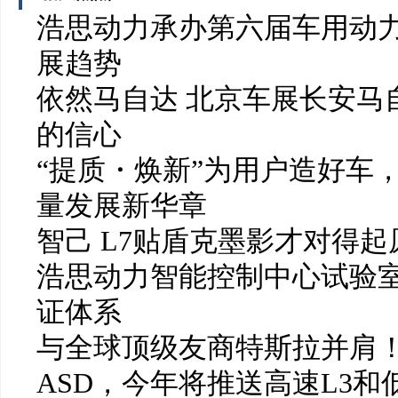
浩思动力承办第六届车用动力
展趋势
依然马自达 北京车展长安马
的信心
“提质・焕新”为用户造好车
量发展新华章
智己 L7贴盾克墨影才对得起
浩思动力智能控制中心试验
证体系
与全球顶级友商特斯拉并肩！
ASD，今年将推送高速L3和