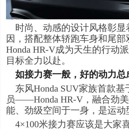
时尚、动感的设计风格彰显
因，搭配整体轿跑车身和尾部
Honda HR-V成为天生的
目标全力以赴。
如
接力赛
一般
，
好的动力
总
东风Honda SUV家族首
员——Honda HR-V，融
能、劲级空间于一身，是运动
4×100米接力赛应该是大