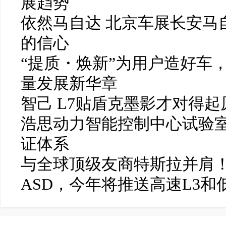
展趋势
依然马自达 北京车展长安马
的信心
“提质・焕新”为用户造好车
量发展新华章
智己 L7贴盾克墨影才对得起
浩思动力智能控制中心试验
证体系
与全球顶级友商特斯拉并肩！
ASD，今年将推送高速L3和