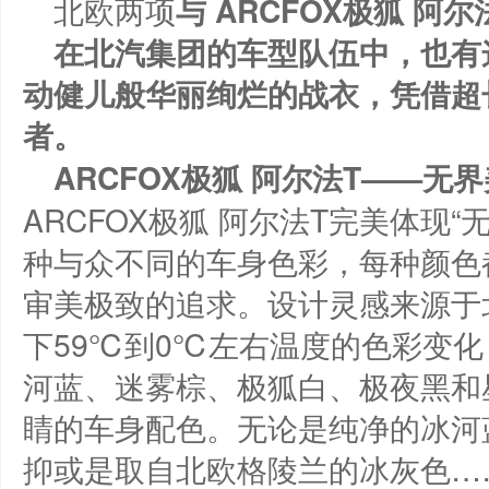
北欧两项
与
ARCFOX
极狐
阿尔
在北汽集团的车型队伍中，也有
动健儿般华丽绚烂的战衣，凭借超
者。
ARCFOX
极狐
阿尔法
T
——无界
ARCFOX极狐 阿尔法T完美体现
种与众不同的车身色彩，每种颜色
审美极致的追求。设计灵感来源于
下59℃到0℃左右温度的色彩变
河蓝、迷雾棕、极狐白、极夜黑和
睛的车身配色。无论是纯净的冰河
抑或是取自北欧格陵兰的冰灰色…