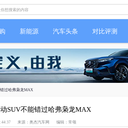
购
新能源
汽车头条
对比评测
能错过哈弗枭龙MAX
动SUV不能错过哈弗枭龙MAX
下午 12:44:37 来源：奥杰汽车网 编辑：常颂