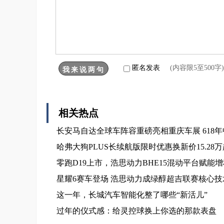
匿名发表
(内容限5至500
相关热点
长安马自达全球车阵容重磅亮相重庆车展 618
哈弗大狗PLUS长续航版限时优惠换新价15.2
零跑D19上市，浩思动力BHE15混动平台赋能
星耀6赛车登场 浩思动力成绿醇超吉联赛核心技
这一年，长城汽车智能化整了哪些“新活儿”
过年的仪式感：给灵控球换上你选的那款表盘