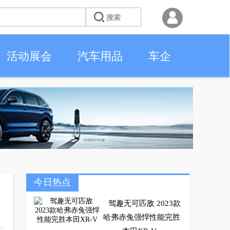
活动展会
汽车用品
车企
今日热点
驾趣无可匹敌 2023款
哈弗赤兔强悍性能完胜