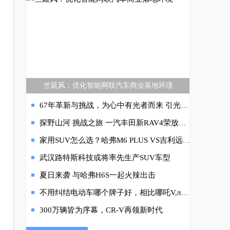
竺延风：优化智能网联汽车商业落地环境
67年革新与挑战，为心中有光者而来 引光前行——一汽丰田2022全新皇冠品牌发布
探野山河 挑战之旅 一汽丰田新RAV4荣放赏自然人文 览极致中国
家用SUV怎么选？哈弗M6 PLUS VS吉利远景X6 PRO对比盘点
武汉路特斯科技或将率先生产SUV车型
夏日来袭 与哈弗H6S一起火辣出击
不用纠结电动车哪个牌子好，相比哪吒V,π1 LITE畅玩版才是出行优选
300万辆皆为序幕，CR-V再领新时代