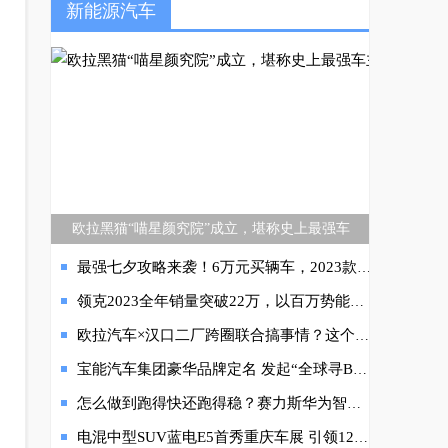
新能源汽车
欧拉黑猫“喵星颜究院”成立，堪称史上最强车
最强七夕攻略来袭！6万元买辆车，2023款瑞虎5x为佳节送惊喜！
领克2023全年销量突破22万，以百万势能加速向新跃升
欧拉汽车×汉口二厂跨圈联合搞事情？这个三八节太过心机！
宝能汽车集团豪华品牌定名 发起“全球寻BAO”Slogan征集活动
怎么做到跑得快还跑得稳？赛力斯华为智选SF5给你打个样
电混中型SUV蓝电E5首秀重庆车展 引领12万级电混SUV新选择