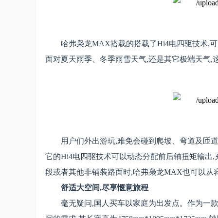
哈弗枭龙MAX搭载的搭载了Hi4电四驱技术,
面对夏天雨季、冬季雨雪天气,还是其它极端天气
用户们外出游玩,难免会碰到爬坡、弯道及匝道
它的Hi4电四驱技术可以动态分配前后轴扭矩输出
段或者其他非铺装路面时,哈弗枭龙MAX也可以从
舒适大空间,尽享惬意旅程
毫无疑问,国人买车以家庭为出发点。作为一款