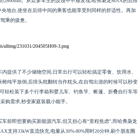
mm,轴距2800mm。从众多车主的反馈中不难发现,哈弗枭龙MAX的后排
中央地台,使坐在后排中间的乘客也能享受到同样的舒适性。再加
途驾乘的疲惫。
车内提供了不少储物空间,日常出行可以轻松搞定零食、饮用水、
座椅纯平放倒,后排头枕翻转当作枕头,在自驾出游的时候可以秒变
7L,可轻松装下多个行李箱和婴儿车、钓鱼竿、帐篷、折叠自行车等
采购需求,秒变家庭装载小能手。
买车前即想要购买新能源汽车,但又担心有“里程焦虑”,而哈弗枭龙
支持33kW直流快充,电量从30%-80%用时26分钟,刷个朋友圈