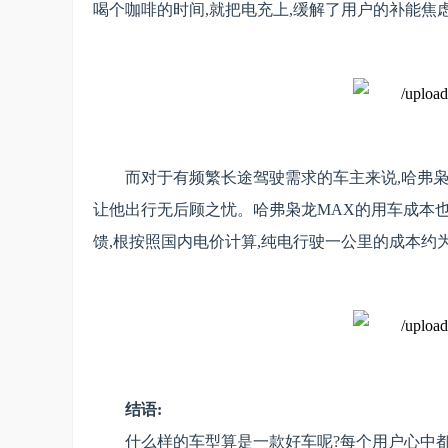
喝个咖啡的时间,就把电充上,缓解了用户的补能焦
而对于有频繁长途驾驶需求的车主来说,哈弗枭龙MAX
让他出行无后顾之忧。哈弗枭龙MAX的用车成本也非
馈,根按照国内电价计算,纯电行驶一公里的成本约
结语:
什么样的车型算是一款好车呢?每个用户心中都