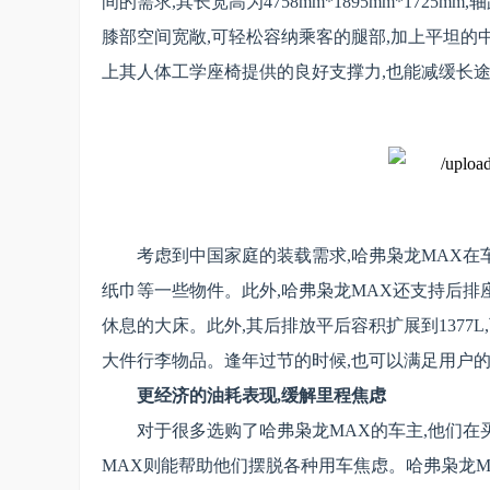
间的需求,其长宽高为4758mm*1895mm*1725
膝部空间宽敞,可轻松容纳乘客的腿部,加上平坦的
上其人体工学座椅提供的良好支撑力,也能减缓长
考虑到中国家庭的装载需求,哈弗枭龙MAX在
纸巾等一些物件。此外,哈弗枭龙MAX还支持后排
休息的大床。此外,其后排放平后容积扩展到137
大件行李物品。逢年过节的时候,也可以满足用户的
更经济的油耗表现,缓解里程焦虑
对于很多选购了哈弗枭龙MAX的车主,他们在
MAX则能帮助他们摆脱各种用车焦虑。哈弗枭龙MAX