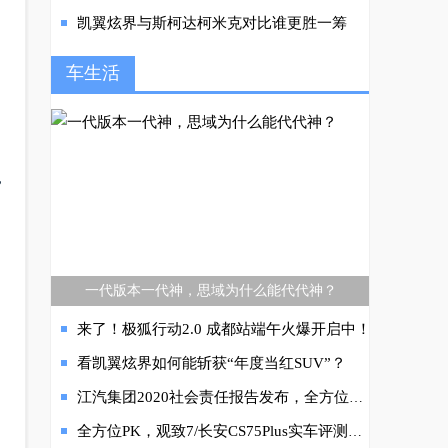
凯翼炫界与斯柯达柯米克对比谁更胜一筹
车生活
,
一代版本一代神，思域为什么能代代神？
来了！极狐行动2.0 成都站端午火爆开启中！
看凯翼炫界如何能斩获“年度当红SUV”？
江汽集团2020社会责任报告发布，全方位呈现江汽集团履责实践及成效
全方位PK，观致7/长安CS75Plus实车评测，谁更值得买