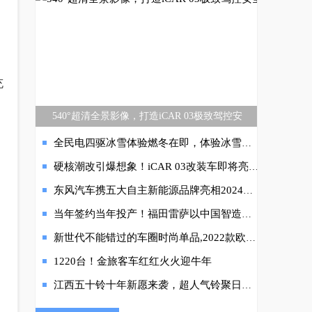
充
540°超清全景影像，打造iCAR 03极致驾控安
全民电四驱冰雪体验燃冬在即，体验冰雪下的速度与激情
硬核潮改引爆想象！iCAR 03改装车即将亮相成都车展
东风汽车携五大自主新能源品牌亮相2024上海国际低碳智慧出行展
当年签约当年投产！福田雷萨以中国智造速度，打造首座福田汽车专用车智能制造基地
新世代不能错过的车圈时尚单品,2022款欧拉黑猫正式上市
1220台！金旅客车红红火火迎牛年
江西五十铃十年新愿来袭，超人气铃聚日提前狂欢