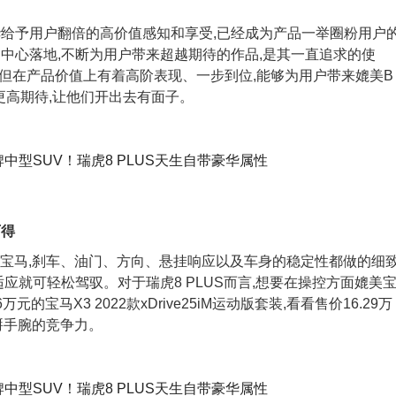
华给予用户翻倍的高价值感知和享受,已经成为产品一举圈粉用户
中心落地,不断为用户带来超越期待的作品,是其一直追求的使
UV,但在产品价值上有着高阶表现、一步到位,能够为用户带来媲美B
更高期待,让他们开出去有面子。
可得
是宝马,刹车、油门、方向、悬挂响应以及车身的稳定性都做的细
应就可轻松驾驭。对于瑞虎8 PLUS而言,想要在操控方面媲美
的宝马X3 2022款xDrive25iM运动版套装,看看售价16.29万
具备掰手腕的竞争力。