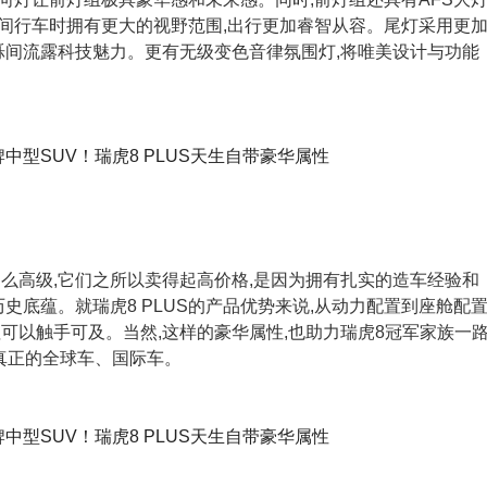
在夜间行车时拥有更大的视野范围,出行更加睿智从容。尾灯采用更
烁间流露科技魅力。更有无级变色音律氛围灯,将唯美设计与功能
。
么高级,它们之所以卖得起高价格,是因为拥有扎实的造车经验和
史底蕴。就瑞虎8 PLUS的产品优势来说,从动力配置到座舱配
可以触手可及。当然,这样的豪华属性,也助力瑞虎8冠军家族一
牌真正的全球车、国际车。