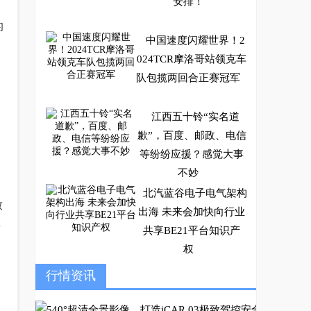
安排！
的
中国速度闪耀世界！2
024TCR摩洛哥站领克车
队包揽两回合正赛冠军
江西五十铃“实名道
歉”，百度、邮政、电信
等纷纷应援？感觉大事
不妙
北汽蓝谷电子电气架构
致
出海 未来会加快向行业
宝
共享BE21平台知识产
权
配置优动力强，极狐阿
行情资讯
尔版标航版成20万+纯
电“卷王”