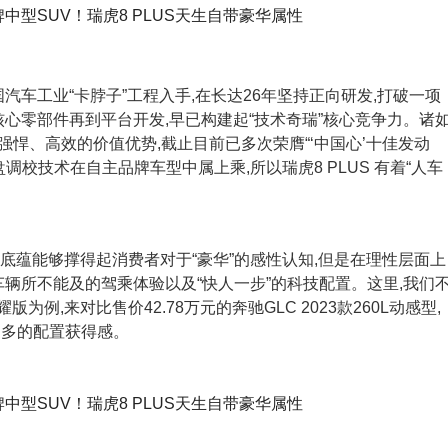
汽车工业“卡脖子”工程入手,在长达26年坚持正向研发,打破一项
核心零部件再到平台开发,早已构建起“技术奇瑞”核心竞争力。诸
有劲、强悍、高效的价值优势,截止目前已多次荣膺“‘中国心’十佳发动
调校技术在自主品牌车型中属上乘,所以瑞虎8 PLUS 有着“人车
牌底蕴能够撑得起消费者对于“豪华”的感性认知,但是在理性层面上
车辆所不能及的驾乘体验以及“快人一步”的科技配置。这里,我们
T豪耀版为例,来对比售价42.78万元的奔驰GLC 2023款260L动感型,
更多的配置获得感。