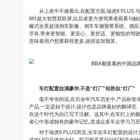
从上表中不难看出,在配置方面,瑞虎8 PLUS 
6吋超大智慧双联屏,比后者更方便驾乘者观看与触控
瞰式全景超清倒车影像、倒车车侧预警系统、感应后
尽有,带来更智能、更安心、更舒适、更愉悦的驾驶体验
意味着用户想要获得更多,就得追加预算。
车灯配置拉满豪华,不是“灯厂”却胜似“灯厂”
毫不夸张的说,在百余年汽车历史中,产品标签
产品,一定是始于设计,设计也是品牌最好的翻译官
在这个时代为自己写下注解。这其中,在车灯上的极
者心中形成独有的豪华记忆,变成众多车企学习乃
对于瑞虎8 PLUS而言,全车在车灯配置的设
式的LED晶体前大灯、双刃形高亮日行灯和流水转