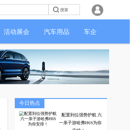
活动展会
汽车用品
车企
今日热点
配置到位强势护航 六
一亲子游哈弗H6S为你