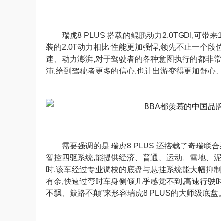
瑞虎8 PLUS 搭载的鲲鹏动力2.0TGDI,可
装的2.0T动力相比,性能更加强悍,领先不止一个段
速、动力澎湃,对于驾驶者的各种意图执行的都非
沛,给到驾驶者更多的信心,也让出游变得更加舒心
需要强调的是,瑞虎8 PLUS 还搭载了奇瑞联
智控四驱系统,能提供经济、普通、运动、雪地、泥
时,该车经过专业调校的底盘与悬挂系统能大幅抑制
有余,快速过弯时车身侧倾几乎感觉不到,高速行驶
不飘、簸路不颠”来形容瑞虎8 PLUS的大师级底盘