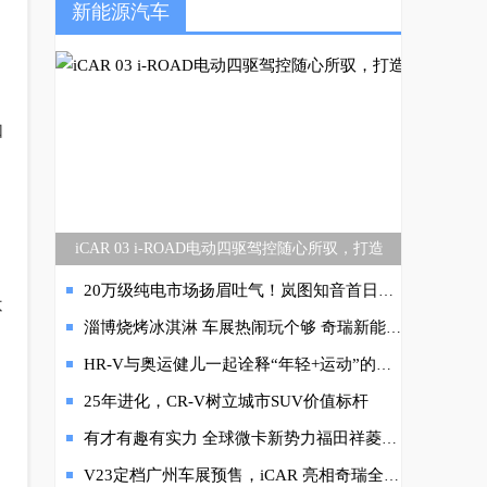
新能源汽车
如
iCAR 03 i-ROAD电动四驱驾控随心所驭，打造
20万级纯电市场扬眉吐气！岚图知音首日订单破8000台，销售爆单忙不过来
不
淄博烧烤冰淇淋 车展热闹玩个够 奇瑞新能源五一全程乐翻天
HR-V与奥运健儿一起诠释“年轻+运动”的魅力
25年进化，CR-V树立城市SUV价值标杆
有才有趣有实力 全球微卡新势力福田祥菱Q全球首发
V23定档广州车展预售，iCAR 亮相奇瑞全球创新大会