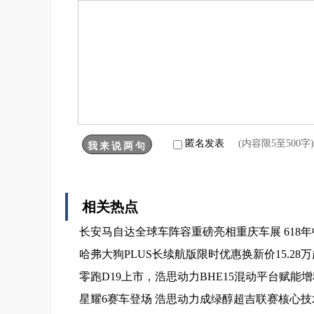
匿名发表
(内容限5至500
相关热点
长安马自达全球车阵容重磅亮相重庆车展 618
哈弗大狗PLUS长续航版限时优惠换新价15.2
零跑D19上市，浩思动力BHE15混动平台赋能
星耀6赛车登场 浩思动力成绿醇超吉联赛核心技