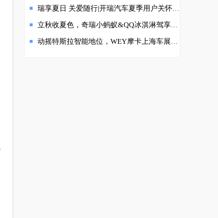
瑞享夏日 关爱随行|开瑞汽车夏季用户关怀，至高补贴30000元！
加
立秋收夏色，奇瑞小蚂蚁&QQ冰淇淋驾享舒适，与你共赴一场秋实之约
动摇特斯拉智能地位，WEY摩卡上海车展正式预售
置
路