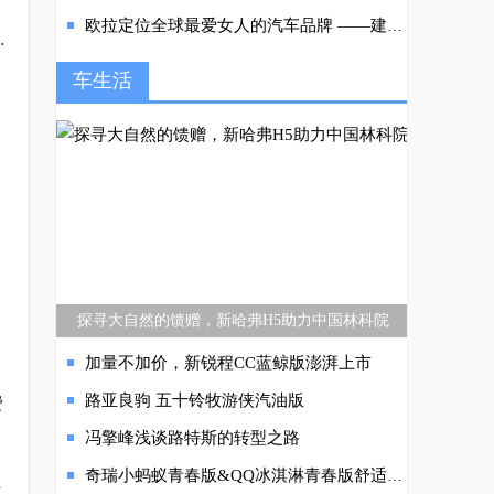
欧拉定位全球最爱女人的汽车品牌 ——建立行业对待女性用户的正确价值观
.
车生活
探寻大自然的馈赠，新哈弗H5助力中国林科院
加量不加价，新锐程CC蓝鲸版澎湃上市
路亚良驹 五十铃牧游侠汽油版
费
冯擎峰浅谈路特斯的转型之路
奇瑞小蚂蚁青春版&QQ冰淇淋青春版舒适配置“凉”身定制，“暑”不尽的清爽
灯