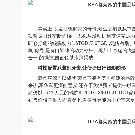
事实上,以发动机起家的奇瑞,诞生之初就从中国
项曾被国外垄断的核心技术,从发动机到变速箱,从
匠心打造的鲲鹏动力1.6TGDI/2.0TGDI,凭借
机”称号,是有口皆碑的动力标杆。再加上奇瑞的底盘
合一”的操控,自然也就水到渠成。
科技配置武装到牙齿,让
便捷
出
行如影随形
豪华座驾何以成就“豪华”?拥有历史积淀的品
来讲,豪华车更深的意义,还在于为消费者提供一般
妨仍以16.29万元的瑞虎8 PLUS 390TGDI DC
在售价相差很大的情况下,看看谁更能为用户带来