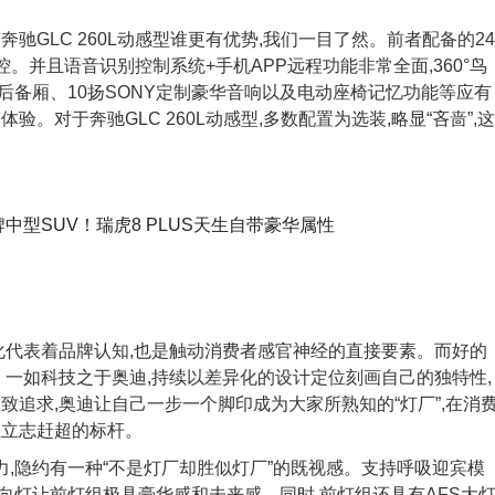
与奔驰GLC 260L动感型谁更有优势,我们一目了然。前者配备的24
。并且语音识别控制系统+手机APP远程功能非常全面,360°鸟
备厢、10扬SONY定制豪华音响以及电动座椅记忆功能等应有
。对于奔驰GLC 260L动感型,多数配置为选装,略显“吝啬”,这
化代表着品牌认知,也是触动消费者感官神经的直接要素。而好的
。一如科技之于奥迪,持续以差异化的设计定位刻画自己的独特性,
致追求,奥迪让自己一步一个脚印成为大家所熟知的“灯厂”,在消
至立志赶超的标杆。
计力,隐约有一种“不是灯厂却胜似灯厂”的既视感。支持呼吸迎宾模
向灯让前灯组极具豪华感和未来感。同时,前灯组还具有AFS大