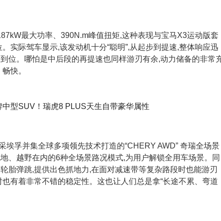
带来187kW最大功率、390N.m峰值扭矩,这种表现与宝马X3运动版套
位。实际驾车显示,该发动机十分“聪明”,从起步到提速,整体响应迅
常到位。哪怕是中后段的再提速也同样游刃有余,动力储备的非常
、畅快。
合采埃孚并集全球多项领先技术打造的“CHERY AWD” 奇瑞全场景
地、越野在内的6种全场景路况模式,为用户解锁全用车场景。同
轮胎弹跳,提供出色抓地力,在面对减速带等复杂路段时也能游刃
时也有着非常不错的稳定性。这也让人们总是拿“长途不累、弯道
。