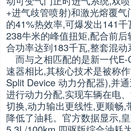
动可变气门正时进气系统,双喷射
+进气歧管喷射)和激光熔覆气
的41%热效率,可爆发出141千
238牛米的峰值扭矩,配合前
合功率达到183千瓦,整套混
而与之相匹配的是新一代E-
速器相比,其核心技术是被称作“混
Split Device 动力分配器
进行动力分配,实现车辆在电
切换,动力输出更线性,更顺畅
降低了油耗。官方数据显示,
5.3L/100km,四驱版综合油耗为