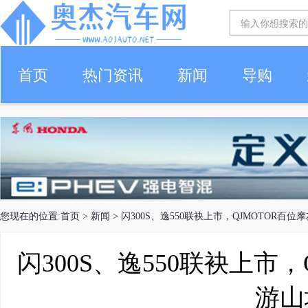
首页
热门资讯
新闻
导购
您现在的位置:
首页
>
新闻
> 闪300S、逸550联袂上市，QJMOTOR百
闪300S、逸550联袂上市
游山