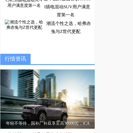
I插电混动SUV用户满意
度第一名
潮流个性之选，哈弗赤
兔与Z世代更配
抢先打卡武汉 “智界大
行情资讯
饭店”，解锁至臻服务新
体验
年轻不等待，国补厂补双享至高30000元，iCA