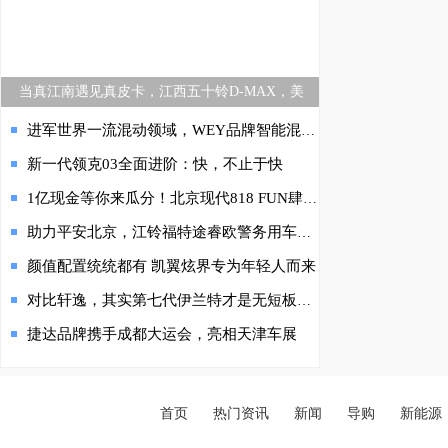
当真江南遇见真皮卡，江西五十铃D-MAX，美
进军世界一流混动领域，WEY品牌智能混动DHT技术开创新局面
新一代领克03全面进阶：快，不止于快
1亿现金等你来瓜分！北京现代818 FUN肆嗨购节正式开启
助力平安北京，江铃福特途睿欧警务用车正式交付北京市公安局
颜值配置统统都有 凯翼炫界专为年轻人而来
对比轩逸，其实第七代伊兰特才是无短板的“木桶王”
捷达品牌携手成都大运会，亮相天津车展
首页
热门资讯
新闻
导购
新能源