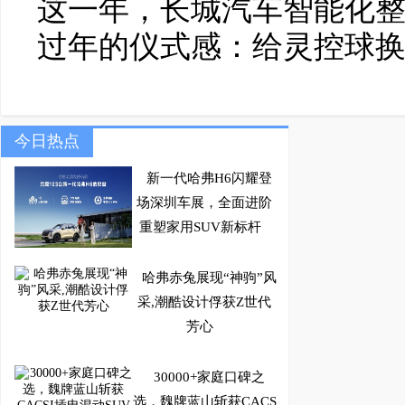
这一年，长城汽车智能化整
过年的仪式感：给灵控球
今日热点
新一代哈弗H6闪耀登
场深圳车展，全面进阶
重塑家用SUV新标杆
哈弗赤兔展现“神驹”风
采,潮酷设计俘获Z世代
芳心
30000+家庭口碑之
选，魏牌蓝山斩获CACS