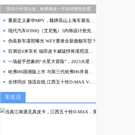
国庆小长假出游，哈弗枭龙一车多能懂你所需
重新定义豪华MPV，魏牌高山上海车展实力震场
现代汽车IONIQ（艾尼氪）5内饰设计抢先亮相，看得见的未来环保用车
伪装新车谍照曝光 WEY要推全新旗舰车型？
目测近6米车长 福田皮卡威猛悍将谍照流出 神秘又霸气值得期待
一场超乎想象的“火星大冒险”，2023火星探寻计划即将开启
哈弗H6国潮版上市 与第三代哈弗H6并肩捍卫国民神车地位
全球同步 顶流在线 江西五十铃D-MAX V-CROSS深度解读
车生活