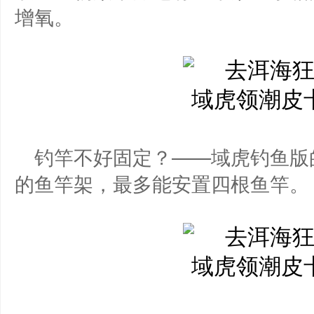
增氧。
钓竿不好固定？——域虎钓鱼版
的鱼竿架，最多能安置四根鱼竿。