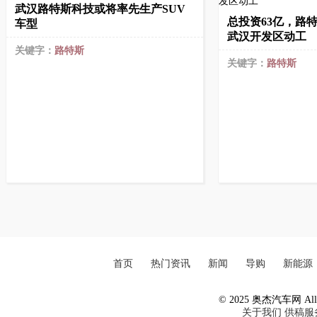
武汉路特斯科技或将率先生产SUV
总投资63亿，路
车型
武汉开发区动工
关键字：
路特斯
关键字：
路特斯
首页
热门资讯
新闻
导购
新能源
© 2025 奥杰汽车网 All R
关于我们
供稿服