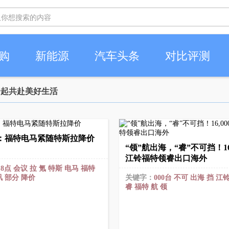
购
新能源
汽车头条
对比评测
车一起共赴美好生活
氪：福特电马紧随特斯拉降价
“领”航出海，“睿”不可挡！16
江铃福特领睿出口海外
：
8点
会议
拉
氪
特斯
电马
福特
讯
部分
降价
关键字：
000台
不可
出海
挡
江
睿
福特
航
领