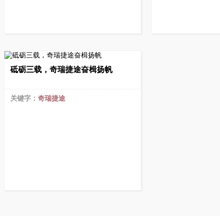
砥砺三载，奇瑞捷途奋楫扬帆
关键字：
奇瑞捷途