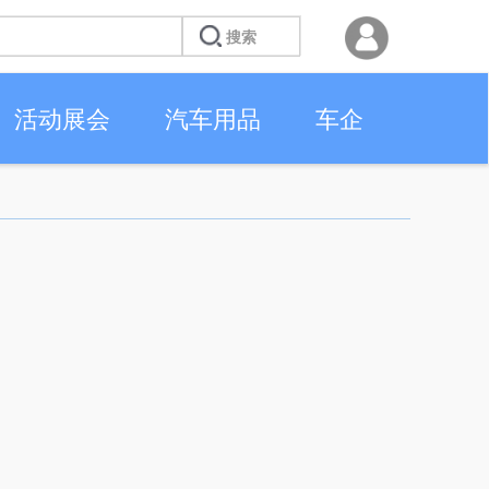
活动展会
汽车用品
车企