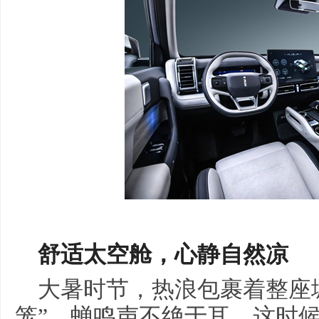
舒适太空舱
，
心静自然凉
大暑时节，热浪包裹着整座
笼”，蝉鸣声不绝于耳，这时