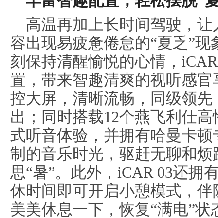
丰富智趣配置
，
轻松摆脱“夏
高温再加上长时间驾驶，让
容出现易疲惫倦怠的“夏乏”
刻保持清醒愉悦的心情，iCAR
置，带来智趣清爽的视听感官享
控大屏，清晰流畅，同级领先
出；同时搭载12个燕飞利仕
式听音体验，并拥有哈曼卡顿
制的音乐时光，驱赶无聊和烦
思“暑”。此外，iCAR 03还
休时间即可开启小憩模式，伴
美美休息一下，恢复“满电”状