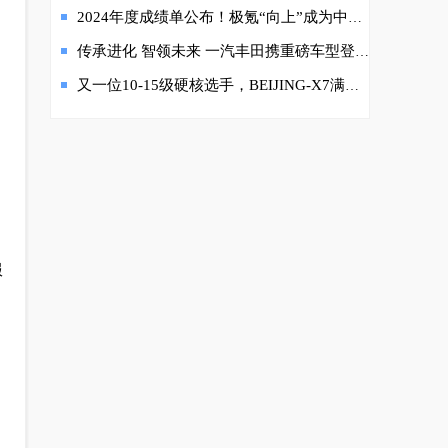
2024年度成绩单公布！极氪“向上”成为中国豪华纯电年度销冠
传承进化 智领未来 一汽丰田携重磅车型登陆上海车展
又一位10-15级硬核选手，BEIJING-X7满足挑剔的90后需求？
，
服