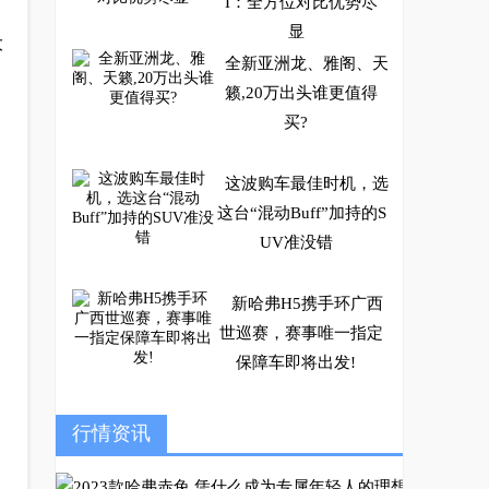
I：全方位对比优势尽
显
大
全新亚洲龙、雅阁、天
籁,20万出头谁更值得
买?
这波购车最佳时机，选
这台“混动Buff”加持的S
UV准没错
新哈弗H5携手环广西
世巡赛，赛事唯一指定
保障车即将出发!
坦克海外密集上市 长
行情资讯
城汽车加速生态出海