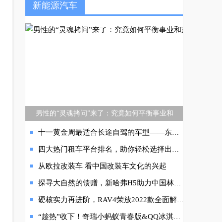
新能源汽车
男性的“灵魂拷问”来了：究竟如何平衡事业和
十一黄金周最适合长途自驾的车型——东本英仕派e:PHEV
四大热门租车平台排名，助你轻松选择出行好帮手
从欧拉改装车 看中国改装车文化的兴起
探寻大自然的馈赠，新哈弗H5助力中国林科院内蒙古科考
硬核实力再进阶，RAV4荣放2022款全面解析
“趁热”收下！奇瑞小蚂蚁青春版&QQ冰淇淋青春版带你纵享清凉一夏