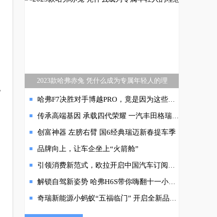
2023款哈弗赤兔 凭什么成为专属年轻人的理
地
哈弗F7决胜对手博越PRO，竟是因为这些原因……
传承高端基因 承载四代荣耀 一汽丰田格瑞维亚破局而来
创富神器 左膀右臂 国6经典瑞迈新春提车季
品牌向上，让车企坐上“火箭舱”
引领消费新范式，欧拉开启中国汽车订阅化服务新时代！
解锁自驾新姿势 哈弗H6S带你嗨翻十一小长假
奇瑞新能源小蚂蚁“五福临门” 开启全新品质出行