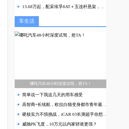
13.68万起，配采埃孚8AT＋五连杆悬架，你能相信它是台皮卡？
车生活
哪吒汽车48小时深度试驾，抢TA！
简单说一下我这几天的用车感受
高智商+长续航，欧拉白猫变身都市青年最佳出行拍档
硬核实力不惧挑战，iCAR 03长测超乎你想象
威驰PK飞度，10万元以内家轿谁更强？