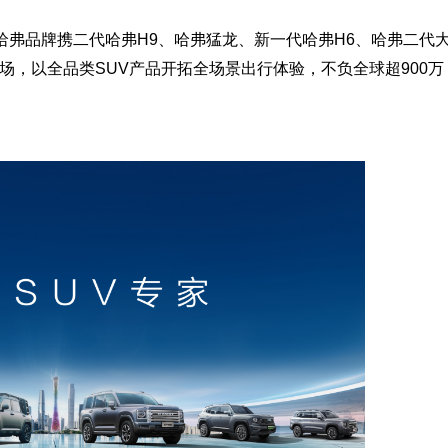
家”哈弗品牌携二代哈弗H9、哈弗猛龙、新一代哈弗H6、哈弗二代
登场，以全品类SUV产品开拓全场景出行体验，不负全球超900万