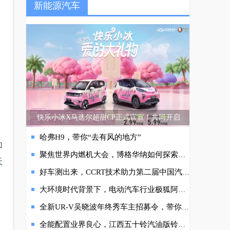
新能源汽车
快乐小冰X马迭尔超甜CP正式官宣！共同开启
哈弗H9，带你“去有风的地方”
加
聚焦世界内燃机大会，博格华纳如何探索商业车市场发展
天
好车测出来，CCRT技术助力第二届中国汽车风云盛典
大环境时代背景下，电动汽车行业极狐阿尔法S全新HI版智慧出行
全新UR-V吴晓波年终秀车主招募令，带你解锁最in的跨年方式
全能配置业界良心，江西五十铃汽油版铃拓真旗舰