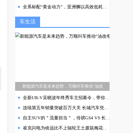
全系标配“黄金动力”，亚洲狮以高效低耗助力人生澎湃前行
车生活
新能源汽车是未来趋势，万顺叫车推动“油改
全新UR-V吴晓波年终秀车主招募令，带你解锁最in的跨年方式
连续第五年销量突破百万大关 长城汽车凭什么？
自主SUV的＂流量担当＂，传祺GS4 VS 长安CS75 PLUS
崔克闪电为啥远比不上辐轮王土拨鼠梅花全球十大最顶级自行车品牌