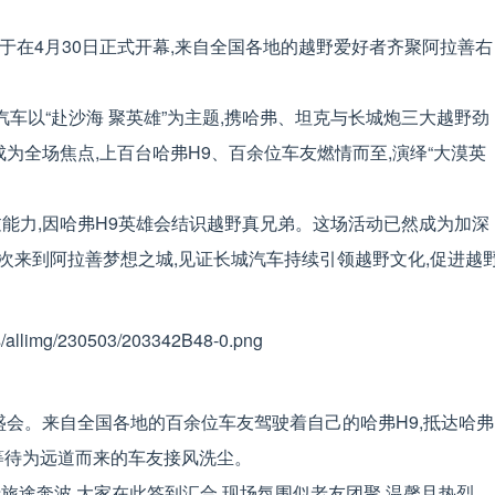
于在4月30日正式开幕,来自全国各地的越野爱好者齐聚阿拉善右
汽车以“赴沙海 聚英雄”为主题,携哈弗、坦克与长城炮三大越野劲
为全场焦点,上百台哈弗H9、百余位车友燃情而至,演绎“大漠英
能力,因哈弗H9英雄会结识越野真兄弟。这场活动已然成为加深
次来到阿拉善梦想之城,见证长城汽车持续引领越野文化,促进越
盛会。来自全国各地的百余位车友驾驶着自己的哈弗H9,抵达哈弗
,等待为远道而来的车友接风洗尘。
旅途奔波,大家在此签到汇合,现场氛围似老友团聚,温馨且热烈。