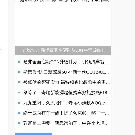
。
荣
超燃动力 强悍四驱 皇冠陆放2.0T将于成都车
哈弗全面启动OTA升级计划，引领汽车智能科技蓬勃发展
斯巴鲁“进口新驾感SUV”新一代OUTBACK傲虎从容驾临
被低估的智能实力 福特领睿比想象中的更懂你
别等了！奇瑞新能源超值购车好礼抄底618，引爆六月购车狂欢季！
九九重阳，久久陪伴，奇瑞小蚂蚁&QQ冰淇淋舒适贴心情暖家人
终于成为有车一族！提了领克06，憋了一肚子话想说
致富路上需要一辆靠谱的车，中兴小老虎是最优解