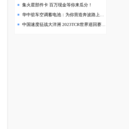
集火星部件卡 百万现金等你来瓜分！
华中驻车空调蓄电池：为你营造奔波路上的温暖“家”
中国速度征战大洋洲 2023TCR世界巡回赛澳大利亚站 中国车手马青骅再登领奖台