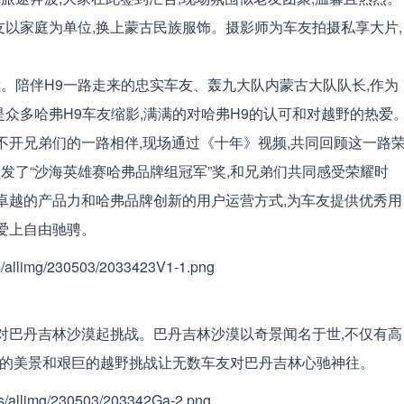
友以家庭为单位,换上蒙古民族服饰。摄影师为车友拍摄私享大片,
。陪伴H9一路走来的忠实车友、轰九大队内蒙古大队队长,作为
是众多哈弗H9车友缩影,满满的对哈弗H9的认可和对越野的热爱
离不开兄弟们的一路相伴,现场通过《十年》视频,共同回顾这一路
发了“沙海英雄赛哈弗品牌组冠军”奖,和兄弟们共同感受荣耀时
9卓越的产品力和哈弗品牌创新的用户运营方式,为车友提供优秀用
,爱上自由驰骋。
备对巴丹吉林沙漠起挑战。巴丹吉林沙漠以奇景闻名于世,不仅有高
多样的美景和艰巨的越野挑战让无数车友对巴丹吉林心驰神往。