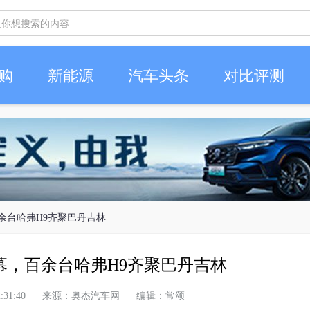
购
新能源
汽车头条
对比评测
余台哈弗H9齐聚巴丹吉林
幕，百余台哈弗H9齐聚巴丹吉林
下午 12:31:40 来源：奥杰汽车网 编辑：常颂