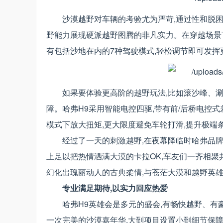
沙漠越野对车辆的考验尤为严苛,通过性和脱困
野能力展现硬派越野图腾的非凡实力。在穿越场景下
有包括沙地在内的7种驾驶模式,轻松调节即可发挥
如果要体验更高阶的越野玩法,比如滚沙峰、涮
障。哈弗H9采用智能电控四驱,带有前/后桥电控
模式下放大扭矩,更大限度避免车轮打滑,提升极端
经过了一天的刺激越野,在夜幕降临时哈弗品
上足以把热情洒满大漠的卡拉OK,车友们一齐相聚
幻化出瑰丽动人的古典柔情,与苍茫大漠和越野英
专业满足期待,以实力回应热爱
哈弗H9英雄会是多元的盛会,有畅快越野、有
一次完美的沙漠嘉年华,大到项目设置小到细节保障