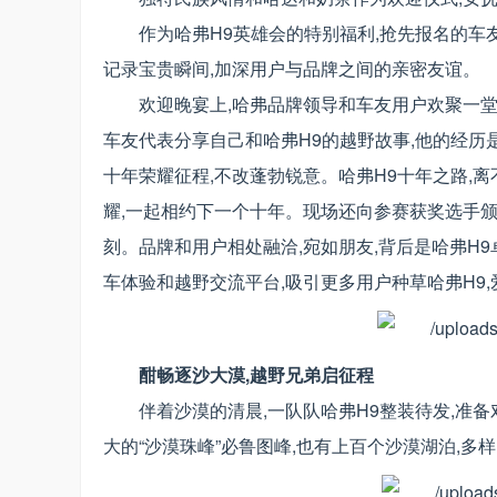
作为哈弗H9英雄会的特别福利,抢先报名的车
记录宝贵瞬间,加深用户与品牌之间的亲密友谊。
欢迎晚宴上,哈弗品牌领导和车友用户欢聚一堂
车友代表分享自己和哈弗H9的越野故事,他的经历
十年荣耀征程,不改蓬勃锐意。哈弗H9十年之路,
耀,一起相约下一个十年。现场还向参赛获奖选手颁
刻。品牌和用户相处融洽,宛如朋友,背后是哈弗H
车体验和越野交流平台,吸引更多用户种草哈弗H9
酣畅逐沙大漠,越野兄弟启征程
伴着沙漠的清晨,一队队哈弗H9整装待发,准
大的“沙漠珠峰”必鲁图峰,也有上百个沙漠湖泊,