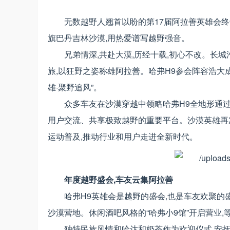
无数越野人翘首以盼的第17届阿拉善英雄会终
旗巴丹吉林沙漠,用热爱谱写越野强音。
兄弟情深,共赴大漠,历经十载,初心不改。长城
旅,以狂野之姿称雄阿拉善。哈弗H9参会阵容浩大成
雄·聚野追风”。
众多车友在沙漠穿越中领略哈弗H9全地形通过
用户交流、共享极致越野的重要平台。沙漠英雄再
运动普及,推动行业和用户走进全新时代。
年度越野盛会,车友云集阿拉善
哈弗H9英雄会是越野的盛会,也是车友欢聚的
沙漠营地。休闲酒吧风格的“哈弗小9馆”开启营业
独特民族风情和哈达和奶茶作为欢迎仪式,安抚