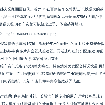
能力必须面面皆优。哈弗H9在百余位车友对见证下,以强大的越
,哈弗H9搭载的全地形控制系统就足以保证车友畅行无阻,它拥
更强表现,所有车友都可以轻松上手、体验越野魅力。
锅等特色沙漠越野项目,驾驶哈弗H9,玩开心的同时也更有安全保
式差速锁+中央多片离合器式差速器。灵活进行扭矩分配,低速四驱
条件下的脱困能力,沙漠穿越游刃有余。
牌给车友们准备了沙漠篝火晚会。特色烧烤美食配合特调饮品,再
共同狂欢。在月光照耀下,舞蹈演员伴着哈弗H9翩翩起舞,一曲飞
雄们相得益彰。此刻,车友们举杯共享极致越野人生。
豪情相聚,也有亲情时刻。长城汽车以专业的用户运营服务呈现了
,都为车友提供亲切周到的全面服务,无愧为引领市场与时代的越