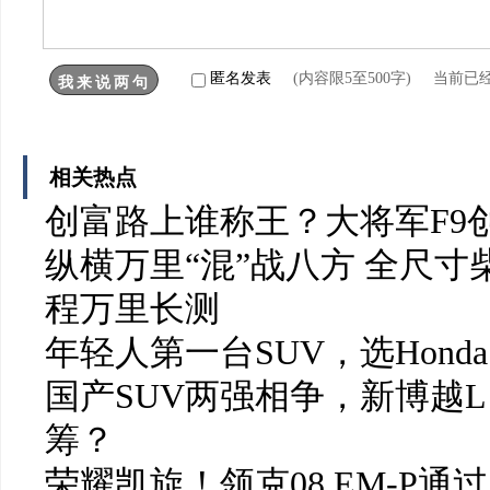
匿名发表
(内容限5至500字) 当前已
相关热点
创富路上谁称王？大将军F9
纵横万里“混”战八方 全尺
程万里长测
年轻人第一台SUV，选Honda
国产SUV两强相争，新博越L
筹？
荣耀凯旋！领克08 EM-P通