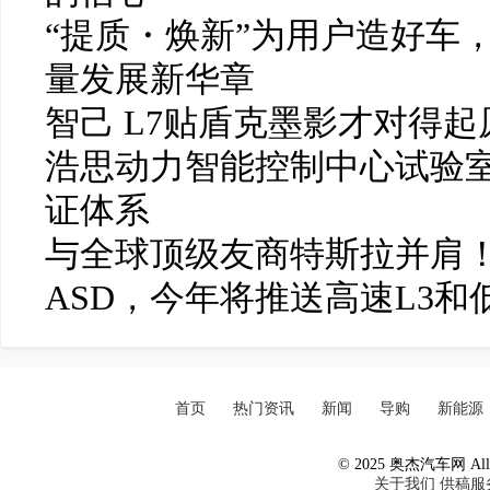
“提质・焕新”为用户造好车
量发展新华章
智己 L7贴盾克墨影才对得起
浩思动力智能控制中心试验
证体系
与全球顶级友商特斯拉并肩！
ASD，今年将推送高速L3和
首页
热门资讯
新闻
导购
新能源
© 2025 奥杰汽车网 All R
关于我们
供稿服