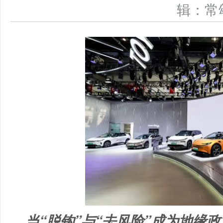
辑：
当“脱钩”与“去风险”成为地缘