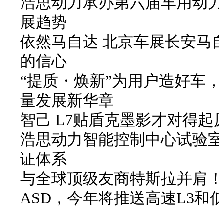
浩思动力承办第六届车用动力
展趋势
依然马自达 北京车展长安马
的信心
“提质・焕新”为用户造好车
量发展新华章
智己 L7贴盾克墨影才对得起
浩思动力智能控制中心试验
证体系
与全球顶级友商特斯拉并肩！
ASD，今年将推送高速L3和