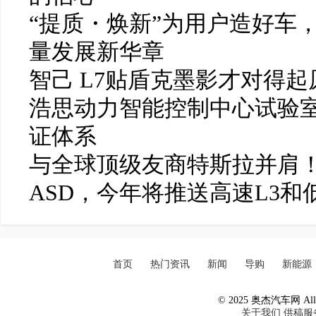
“提质・焕新”为用户造好车
量发展新华章
智己 L7贴盾克墨影才对得起
浩思动力智能控制中心试验
证体系
与全球顶级友商特斯拉并肩！
ASD，今年将推送高速L3和
首页
热门资讯
新闻
导购
新能源
© 2025 奥杰汽车网 All R
关于我们
供稿服