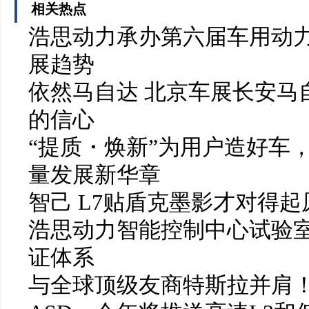
相关热点
浩思动力承办第六届车用动力
展趋势
依然马自达 北京车展长安马
的信心
“提质・焕新”为用户造好车
量发展新华章
智己 L7贴盾克墨影才对得起
浩思动力智能控制中心试验
证体系
与全球顶级友商特斯拉并肩！