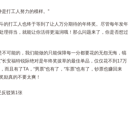
种是打工人努力的模样。”
斗的打工人也终于等到了让人万分期待的年终奖。尽管每年发年
处理得当，就能让你活得更滋润哦！那么问题来了，你是否想过
完是不可能的，我们能做的只能保障每一分都要花的无怨无悔，犒
”长安福特锐际绝对是年终奖拔草的最佳单品，仅仅花不到17万
乐，而且有了TA，“男票”也有了，“车票”也有了，钞票也赚回来
奖励真的不要太爽！