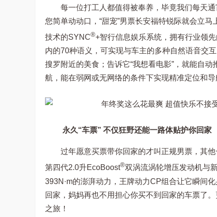
每一位打工人都值得被奉养，毕竟我们每天通
您简单动动口，“甜宠”男票长安福特锐际就会立
®
技术的SYNC
+智行信息娱乐系统，拥有行业领
内的70种语义，可实现与车主的多种自然语音交互
搜罗附近的美食；告诉它“我想看电影”，就能自动推
航，能在弱网或无网络的条件下实现精准定位和导航
永久“车票” 不仅狂野还能一路体贴护你回家
过年愿意买票带你回家的才叫正规男票，其他一律
®
第四代2.0升EcoBoost
双涡流涡轮增压发动机与新
393N·m的澎湃动力，王牌动力CP组合让它瞬间化
回家，妈妈再也不用担心你买不到回家的车票了。
之旅！