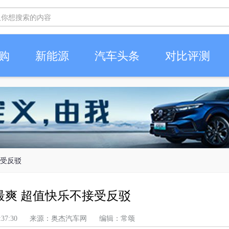
购
新能源
汽车头条
对比评测
接受反驳
最爽 超值快乐不接受反驳
上午 2:37:30 来源：奥杰汽车网 编辑：常颂