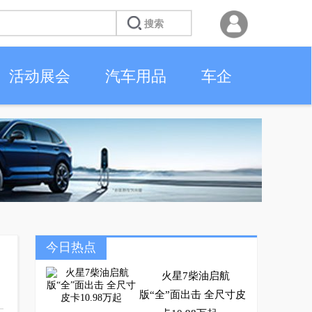
活动展会
汽车用品
车企
今日热点
火星7柴油启航
版“全”面出击 全尺寸皮