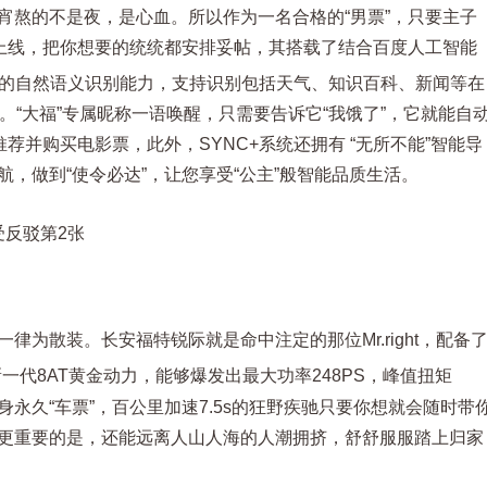
宵熬的不是夜，是心血。所以作为一名合格的“男票”，只要主子
马上线，把你想要的统统都安排妥帖，其搭载了结合百度人工智能
先的自然语义识别能力，支持识别包括天气、知识百科、新闻等在
。“大福”专属昵称一语唤醒，只需要告诉它“我饿了”，它就能自
荐并购买电影票，此外，SYNC+系统还拥有 “无所不能”智能导
，做到“使令必达”，让您享受“公主”般智能品质生活。
为散装。长安福特锐际就是命中注定的那位Mr.right，配备
一代8AT黄金动力，能够爆发出最大功率248PS，峰值扭矩
身永久“车票”，百公里加速7.5s的狂野疾驰只要你想就会随时带
更重要的是，还能远离人山人海的人潮拥挤，舒舒服服踏上归家