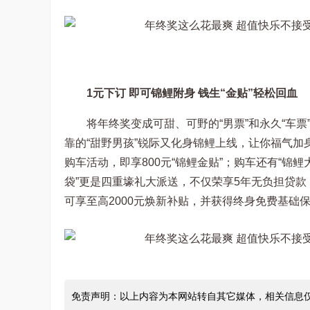
1元下订 即可锦鲤附身 钱生“金贴”轻松回血
将年终奖变成可甜、可野的“男票”和永久“车
靠的“甜野男孩”锐际又化身锦鲤上线，让你福气加身。
购车活动，即享800元“锦鲤金贴”；购车还有“锦鲤
袋”更是四重壕礼大派送，不仅荣享5年无负担贷款
可享至高2000元焕新补贴，并获得终身免费基础
免责声明：以上内容为本网站转自其它媒体，相关信息