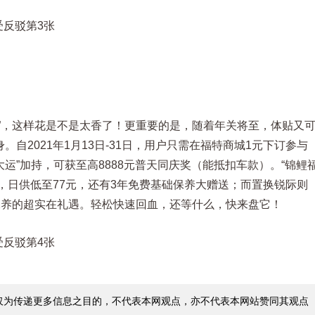
票”，这样花是不是太香了！更重要的是，随着年关将至，体贴又
自2021年1月13日-31日，用户只需在福特商城1元下订参与
大运”加持，可获至高8888元普天同庆奖（能抵扣车款）。“锦鲤
，日供低至77元，还有3年免费基础保养大赠送；而置换锐际则
保养的超实在礼遇。轻松快速回血，还等什么，快来盘它！
仅为传递更多信息之目的，不代表本网观点，亦不代表本网站赞同其观点