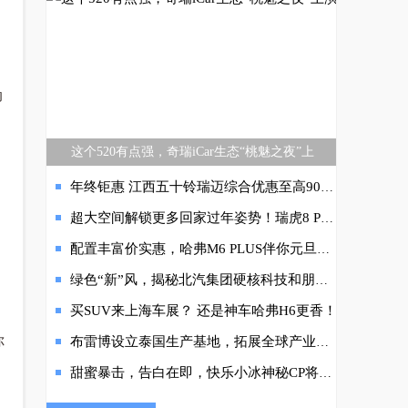
动
这个520有点强，奇瑞iCar生态“桃魅之夜”上
年终钜惠 江西五十铃瑞迈综合优惠至高9000元
超大空间解锁更多回家过年姿势！瑞虎8 PLUS冠军版“大”有竞争力
配置丰富价实惠，哈弗M6 PLUS伴你元旦跨年自在游
绿色“新”风，揭秘北汽集团硬核科技和朋友圈
了
买SUV来上海车展？ 还是神车哈弗H6更香！
你
布雷博设立泰国生产基地，拓展全球产业布局
甜蜜暴击，告白在即，快乐小冰神秘CP将于520浪漫官宣，期待值拉满！