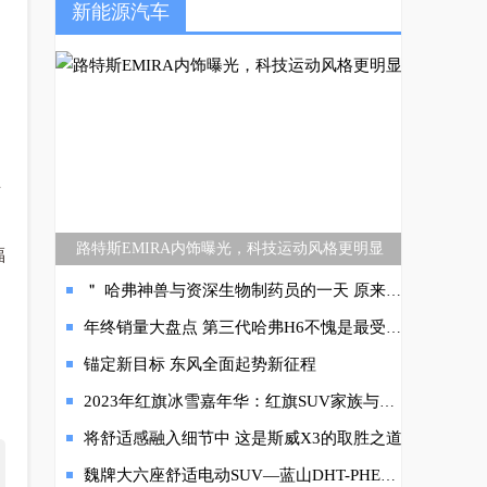
新能源汽车
可
路特斯EMIRA内饰曝光，科技运动风格更明显
福
＂​ 哈弗神兽与资深生物制药员的一天 原来是这样的＂
年终销量大盘点 第三代哈弗H6不愧是最受国民青睐的中国SUV
锚定新目标 东风全面起势新征程
2023年红旗冰雪嘉年华：红旗SUV家族与用户共享长白山冰雪“旗”缘
将舒适感融入细节中 这是斯威X3的取胜之道
魏牌大六座舒适电动SUV—蓝山DHT-PHEV，荣获“2023年度低碳领跑者车型No.1”