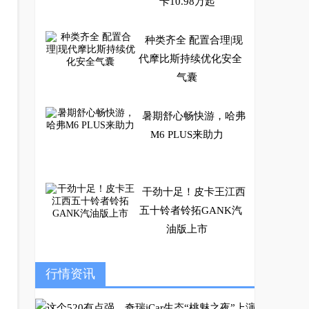
卡10.98万起
种类齐全 配置合理|现
代摩比斯持续优化安全
气囊
暑期舒心畅快游，哈弗
M6 PLUS来助力
干劲十足！皮卡王江西
五十铃者铃拓GANK汽
油版上市
骆驼蓄电池甘当“爱心
行情资讯
摆渡人” 春节期间免费
更换电池百余只