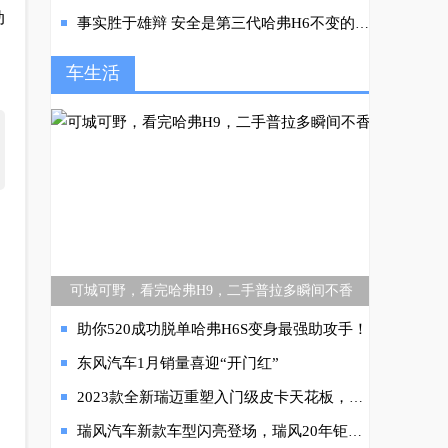
动
事实胜于雄辩 安全是第三代哈弗H6不变的初心和承诺
车生活
可城可野，看完哈弗H9，二手普拉多瞬间不香
助你520成功脱单哈弗H6S变身最强助攻手！
东风汽车1月销量喜迎“开门红”
2023款全新瑞迈重塑入门级皮卡天花板，江西五十铃产品线焕新再出王牌
瑞风汽车新款车型闪亮登场，瑞风20年钜惠福利 买到就是赚到！