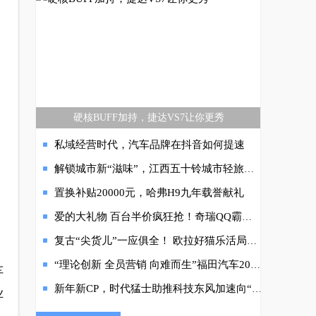
售14.99万元起
硬核BUFF加持，捷达VS7让你更秀
私域经营时代，汽车品牌在抖音如何提速
解锁城市新“滋味”，江西五十铃城市轻旅驾期首赴贵阳！
置换补贴20000元，哈弗H9九年载誉献礼
爱的大礼物 百台半价疯狂抢！奇瑞QQ霸屏双11
复古“尖货儿”一应俱全！ 欧拉好猫乐活局Vintage市集亮相京城
“理论创新 全员营销 向难而生”福田汽车2024营销大会胜利召开！
车
新年新CP，时代猛士助推科技东风加速向“新”
业