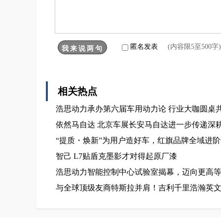
匿名发表
(内容限5至500
相关热点
浩思动力承办第六届车用动力论 行业大咖圆桌
依然马自达 北京车展长安马自达进一步传递深
“提质・焕新”为用户造好车，红旗品牌全域进
智己 L7贴盾克墨影才对得起原厂漆
浩思动力智能控制中心试验室揭幕，迈向更高
与全球顶级友商特斯拉并肩！吉利千里浩瀚英文命