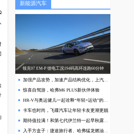
新能源汽车
Q
入
对
同
领克07 EM-P 馈电工况194码高环连跑60分钟
，
加强产品攻势，加速产品结构优化，上汽大众未来可期
检
惊喜自驾游，哈弗M6 PLUS新伙伴体验
升
HR-V与奥运健儿一起诠释“年轻+运动”的魅力
卡车也时尚，飞碟汽车让年轻卡友更潮更靓
的
期待值拉满！和第七代伊兰特一起早秋露营打卡
入手方盒子：捷途旅行者、哈弗猛龙燃油版更该选谁？