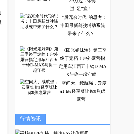
29万起，带你
过“足”瘾！
铭
“后冗余时代”的思考：
项
丰田最新驾驶辅助系统
带来了什么？
《阳光姐妹淘》第三季
终于定档！户外露营指
定用车江西五十铃D-MA
X与你一起守候
空间大、续航强，云度
π1 lite轻享版让你0焦虑
露营
可油可电可混动，省钱
行情资讯
省事更省心！奇瑞瑞虎7
PLUS 新能源电掣来袭，