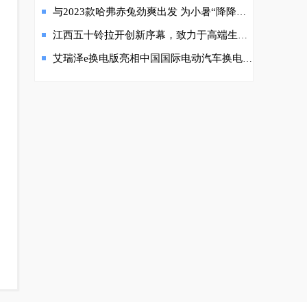
与2023款哈弗赤兔劲爽出发 为小暑“降降温”！
江西五十铃拉开创新序幕，致力于高端生活方式
艾瑞泽e换电版亮相中国国际电动汽车换电产业大会 预计九月份上市